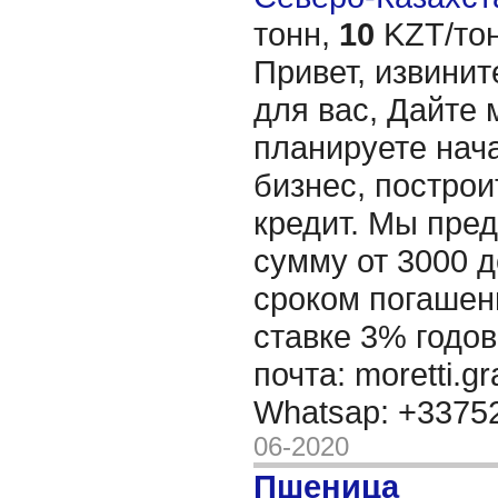
тонн,
10
KZT/тон
Привет, извинит
для вас, Дайте 
планируете нача
бизнес, построи
кредит. Мы пре
сумму от 3000 д
сроком погашени
ставке 3% годов
почта: moretti.g
Whatsap: +337
06-2020
Пшеница