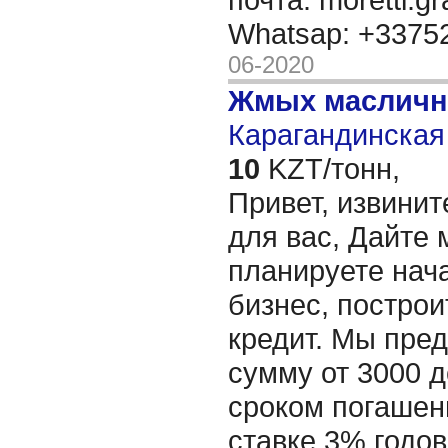
Whatsap: +337
06-2020
Жмых масличн
Карагандинская 
10
KZT/тонн,
Привет, извинит
для вас, Дайте 
планируете нача
бизнес, построи
кредит. Мы пре
сумму от 3000 д
сроком погашени
ставке 3% годов