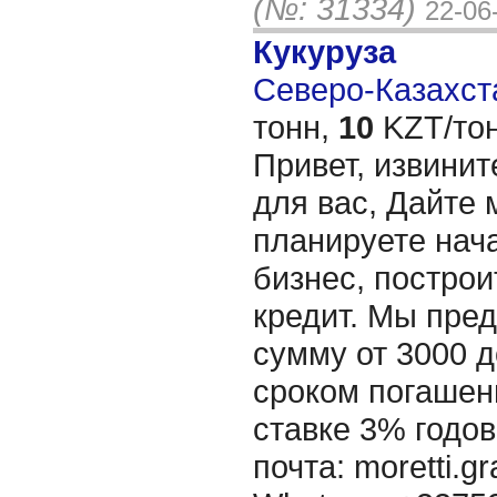
(№: 31334)
22-06
Кукуруза
Северо-Казахста
тонн,
10
KZT/тон
Привет, извинит
для вас, Дайте 
планируете нача
бизнес, построи
кредит. Мы пре
сумму от 3000 д
сроком погашени
ставке 3% годов
почта: moretti.g