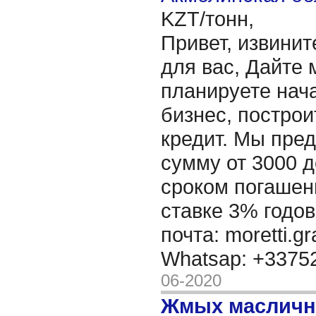
KZT/тонн,
Привет, извинит
для вас, Дайте 
планируете нача
бизнес, построи
кредит. Мы пре
сумму от 3000 д
сроком погашени
ставке 3% годов
почта: moretti.g
Whatsap: +337
06-2020
Жмых масличн