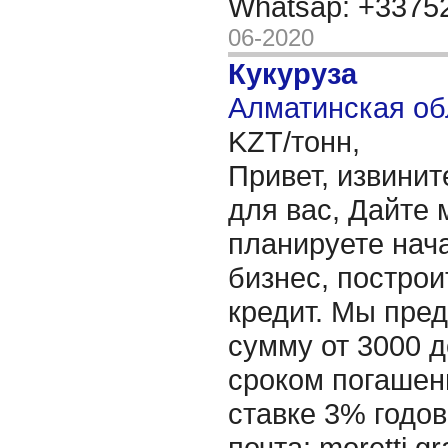
Whatsap: +337
06-2020
Кукуруза
Алматинская об
KZT/тонн,
Привет, извинит
для вас, Дайте 
планируете нача
бизнес, построи
кредит. Мы пре
сумму от 3000 д
сроком погашени
ставке 3% годов
почта: moretti.g