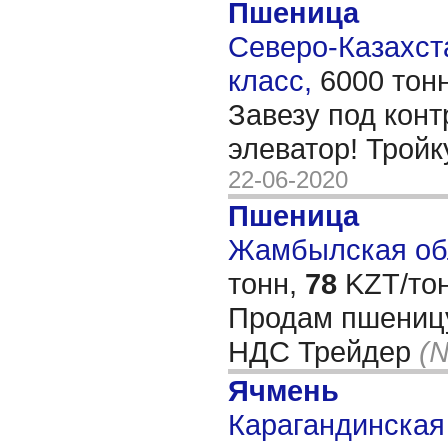
Пшеница
Северо-Казахста
класс,
6000 тон
Завезу под конт
элеватор! Тройк
22-06-2020
Пшеница
Жамбылская обл
тонн,
78
KZT/тон
Продам пшеницу 
НДС Трейдер
(
Ячмень
Карагандинская 