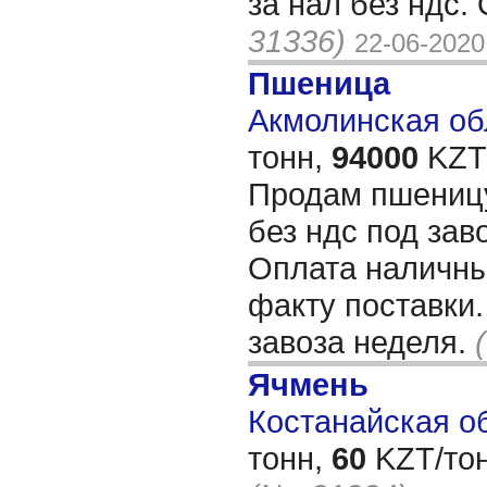
за нал без ндс
31336)
22-06-2020
Пшеница
Акмолинская обл
тонн,
94000
KZT/
Продам пшеницу
без ндс под зав
Оплата наличны
факту поставки
завоза неделя.
Ячмень
Костанайская об
тонн,
60
KZT/тон