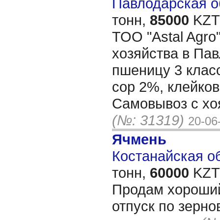
Павлодарская об
тонн,
85000
KZT/
ТОО "Astal Agro
хозяйства в Па
пшеницу 3 клас
сор 2%, клейков
Самовывоз с хо
(№: 31319)
20-06
Ячмень
Костанайская об
тонн,
60000
KZT/
Продам хороший
отпуск по зерно