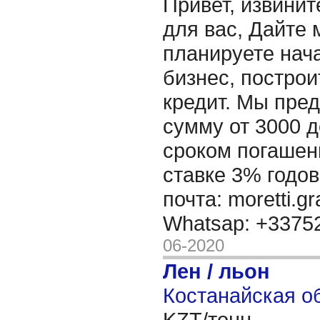
Привет, извинит
для вас, Дайте 
планируете нача
бизнес, построи
кредит. Мы пре
сумму от 3000 д
сроком погашени
ставке 3% годов
почта: moretti.g
Whatsap: +337
06-2020
Лен / льон
Костанайская об
KZT/тонн,