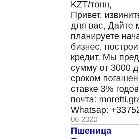
KZT/тонн,
Привет, извинит
для вас, Дайте 
планируете нача
бизнес, построи
кредит. Мы пре
сумму от 3000 д
сроком погашени
ставке 3% годов
почта: moretti.g
Whatsap: +337
06-2020
Пшеница