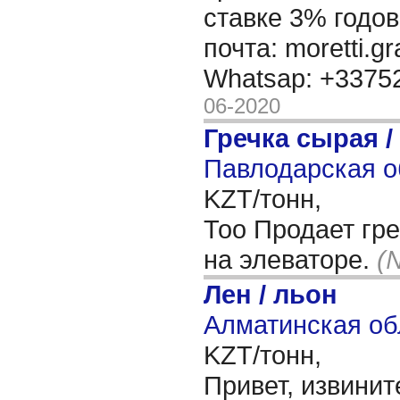
ставке 3% годов
почта: moretti.g
Whatsap: +337
06-2020
Гречка сырая /
Павлодарская о
KZT/тонн,
Тоо Продает гре
на элеваторе.
(
Лен / льон
Алматинская об
KZT/тонн,
Привет, извинит