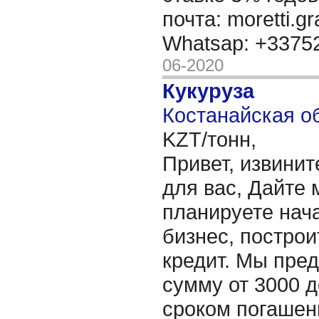
почта: moretti.g
Whatsap: +337
06-2020
Кукуруза
Костанайская об
KZT/тонн,
Привет, извинит
для вас, Дайте 
планируете нача
бизнес, построи
кредит. Мы пре
сумму от 3000 д
сроком погашени