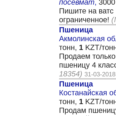
посевмат
,
3000
Пишите на ватс 
ограниченное!
(
Пшеница
Акмолинская обл
тонн,
1
KZT/тонн
Продаем тольк
пшеницу 4 клас
18354)
31-03-2018
Пшеница
Костанайская об
тонн,
1
KZT/тонн
Продам пшеницу 