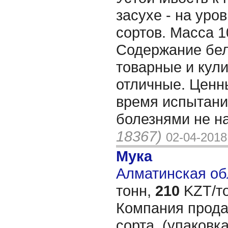
засухе - на уро
сортов. Масса 1
Содержание бел
товарные и кул
отличные. Ценны
время испытани
болезнями не н
18367)
02-04-2018
Мука
Алматинская обл
тонн,
210
KZT/то
Компания продас
сорта, (упаковк