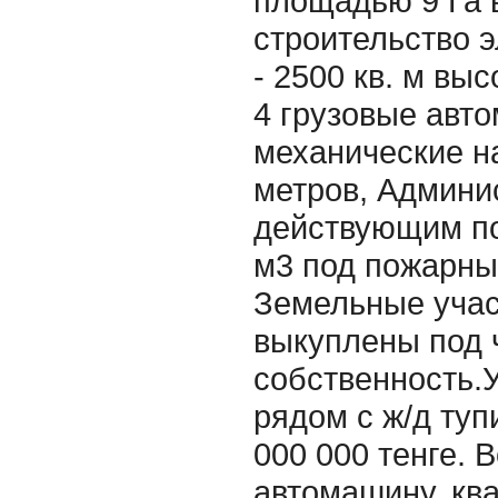
площадью 9 Га в
строительство э
- 2500 кв. м выс
4 грузовые авт
механические на
метров, Админи
действующим по
м3 под пожарны
Земельные учас
выкуплены под 
собственность.
рядом с ж/д ту
000 000 тенге. 
автомашину, ква