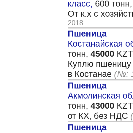
класс,
600 тонн
От к.х с хозяйс
2018
Пшеница
Костанайская об
тонн,
45000
KZT/
Куплю пшеницу 
в Костанае
(№: 
Пшеница
Акмолинская обл
тонн,
43000
KZT/
от КХ, без НДС
Пшеница