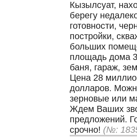
Кызылсуат, нах
берегу недалеко
готовности, чер
постройки, сква
больших помеще
площадь дома 32
баня, гараж, зем
Цена 28 миллион
долларов. Можн
зерновые или м
Ждем Ваших зво
предложений. Г
срочно!
(№: 183