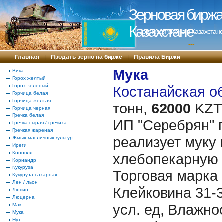
Зерновая биржа 
Казахстане
Зерновая биржа в Казахстане
---
Главная
|
Продать зерно на бирже
|
Правила Биржи
Мука
Вика
Горох желтый
Горох зеленый
Костанайская об
Горчица белая
Горчица желтая
тонн,
62000
KZT/
Горчица черная
Гречка белая
ИП "Серебрян" 
Гречка сырая / гречиха
Гречкая жареная
реализует муку
Жмых масличных культур
Иреги
Конопля
хлебопекарную 
Кориандр
Кукуруза
Торговая марка
Кукуруза сахарная
Лен / льон
Клейковина 31-
Люпин
Люцерна
усл. ед, Влажно
Мак
Мука
Нут