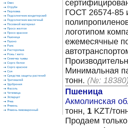
сертифицирован
Овес
Отруби
ГОСТ 26574-85 
Перловка
Подсолнечник кондитерский
полипропиленов
Подсолнечник масличный
Посевной материал
Просо желтое
логотипом комп
Просо красное
Пшеница
ежемесячные по
Пшоно
Рапс
автотранспортом
Расторопша
Рожь / жито
Производительно
Семечка тыквы
Сорго белое
Сорго красное
Минимальная па
Соя
Средства защиты растений
тонн.
(№: 18380
Тритикалей
Удобрения
Пшеница
Фасоль
Чечевица
Эспарцет
Акмолинская обл
Ячка
Ячмень
тонн,
1
KZT/тонн
Ячмень пивоваренный
Продаем тольк