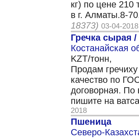
кг) по цене 210 
в г. Алматы.8-7
18373)
03-04-2018
Гречка сырая /
Костанайская об
KZT/тонн,
Продам гречиху 
качество по ГОС
договорная. По
пишите на ватс
2018
Пшеница
Северо-Казахста