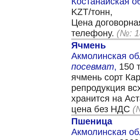
Костанайская об
KZT/тонн,
Цена договорна
телефону.
(№: 1
Ячмень
Акмолинская обл
посевмат
,
150 
ячмень сорт Ка
репродукция вс
хранится на Ас
цена без НДС
(
Пшеница
Акмолинская обл