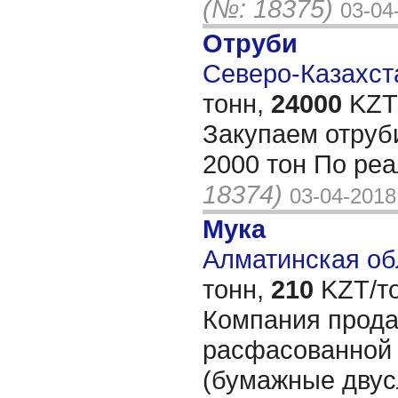
(№: 18375)
03-04
Отруби
Северо-Казахста
тонн,
24000
KZT/
Закупаем отруб
2000 тон По ре
18374)
03-04-2018
Мука
Алматинская обл
тонн,
210
KZT/то
Компания прода
расфасованной 
(бумажные двус