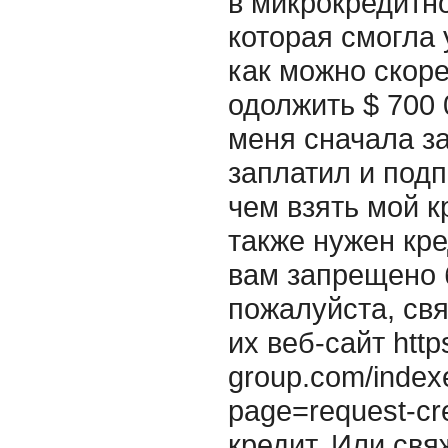
в микрокредитн
которая смогла
как можно скор
одолжить $ 700 
меня сначала за
заплатил и подп
чем взять мой 
также нужен кре
вам запрещено 
пожалуйста, свя
их веб-сайт http
group.com/index
page=request-cr
кредит. Или свя