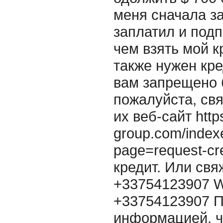
меня сначала за
заплатил и подп
чем взять мой 
также нужен кре
вам запрещено 
пожалуйста, свя
их веб-сайт http
group.com/index
page=request-cr
кредит. Или свя
+33754123907 W
+33754123907 П
информацией, 