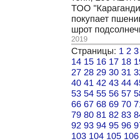
ТОО "Караганди
покупает пшениц
шрот подсолне
2019
Страницы:
1
2
3
14
15
16
17
18
1
27
28
29
30
31
3
40
41
42
43
44
4
53
54
55
56
57
5
66
67
68
69
70
7
79
80
81
82
83
8
92
93
94
95
96
9
103
104
105
106