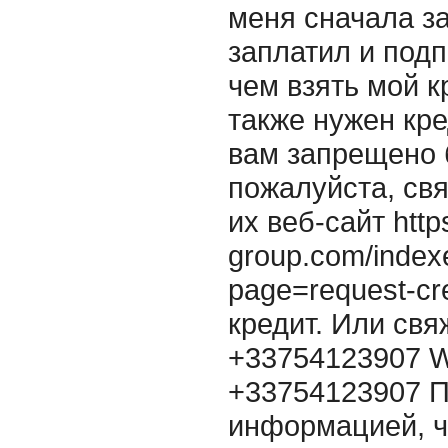
меня сначала за
заплатил и подп
чем взять мой 
также нужен кре
вам запрещено 
пожалуйста, свя
их веб-сайт http
group.com/index
page=request-cr
кредит. Или свя
+33754123907 W
+33754123907 П
информацией, 