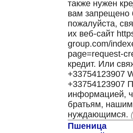
также нужен кре
вам запрещено 
пожалуйста, свя
их веб-сайт http
group.com/index
page=request-cr
кредит. Или свя
+33754123907 W
+33754123907 П
информацией, 
братьям, нашим
нуждающимся.
Пшеница