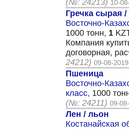
(№: 24213)
10-08
Гречка сырая /
Восточно-Казахс
1000 тонн,
1
KZT
Компания купить
договорная, рас
24212)
09-08-2019
Пшеница
Восточно-Казахс
класс,
1000 тон
(№: 24211)
09-08
Лен / льон
Костанайская об