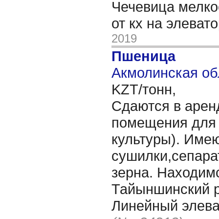
Чечевица мелко
от кх на элеват
2019
Пшеница
Акмолинская об
KZT/тонн,
Сдаются в арен
помещения для
культуры). Име
сушилки,сепара
зерна. Находим
Тайыншинский р
Линейный элева