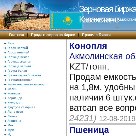
Зерновая биржа 
Казахстане
Зерновая биржа в Казахстане
---
Главная
|
Продать зерно на бирже
|
Правила Биржи
Конопля
Вика
Горох желтый
Горох зеленый
Акмолинская об
Горчица белая
Горчица желтая
KZT/тонн,
Горчица черная
Гречка белая
Продам емкость 
Гречка сырая / гречиха
Гречкая жареная
на 1,8м, удобны
Жмых масличных культур
Иреги
Конопля
наличии 6 штук
Кориандр
Кукуруза
ватсап все воп
Кукуруза сахарная
Лен / льон
24231)
Люпин
12-08-2019
Люцерна
Мак
Пшеница
Мука
Нут