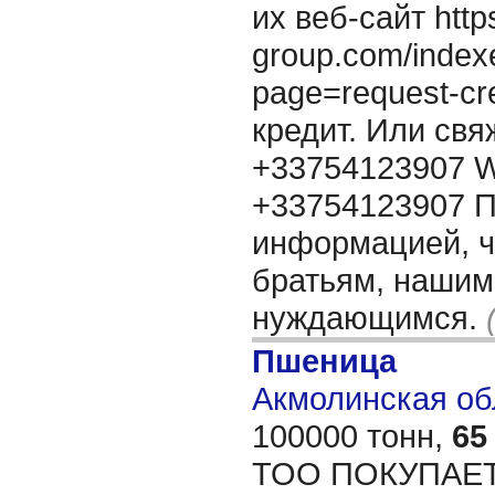
их веб-сайт http
group.com/index
page=request-cr
кредит. Или свя
+33754123907 W
+33754123907 П
информацией, 
братьям, нашим
нуждающимся.
Пшеница
Акмолинская обл
100000 тонн,
65
ТОО ПОКУПАЕТ 