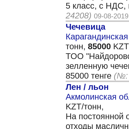
5 класс, с НДС,
24208)
09-08-2019
Чечевица
Карагандинская 
тонн,
85000
KZT/
ТОО "Найдоровс
зелленную чечев
85000 тенге
(№:
Лен / льон
Акмолинская об
KZT/тонн,
На постоянной 
отходы масличны