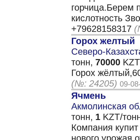
горчица.Берем
кислотность Зво
+79628158317
(
Горох желтый
Северо-Казахста
тонн,
70000
KZT/
Горох жёлтый,6
(№: 24205)
09-08
Ячмень
Акмолинская обл
тонн,
1
KZT/тонн
Компания купит
нового урожая о