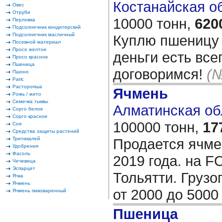
Костанайская обл
Овес
Отруби
10000 тонн,
620
Перловка
Подсолнечник кондитерский
Подсолнечник масличный
Куплю пшеницу 3
Посевной материал
Просо желтое
деньги есть все
Просо красное
Пшеница
договоримся!
(№
Пшоно
Рапс
Расторопша
Ячмень
Рожь / жито
Семечка тыквы
Алматинская обл
Сорго белое
Сорго красное
100000 тонн,
17
Соя
Средства защиты растений
Тритикалей
Продается ячмен
Удобрения
Фасоль
2019 года. на F
Чечевица
Эспарцет
Тольятти. Груз
Ячка
Ячмень
от 2000 до 5000
Ячмень пивоваренный
Пшеница