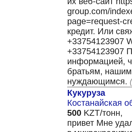
их веб-сайт http
group.com/index
page=request-cr
кредит. Или свя
+33754123907 W
+33754123907 П
информацией, 
братьям, нашим
нуждающимся.
Кукуруза
Костанайская об
500
KZT/тонн,
привет Мне уда