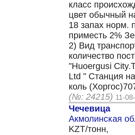
класс происхожд
цвет обычный н
18 запах норм. 
приместь 2% Зе
2) Вид транспор
количество пост
"Huoergusi City.
Ltd " Станция н
коль (Хоргос)70
(№: 24215)
11-08
Чечевица
Акмолинская об
KZT/тонн,