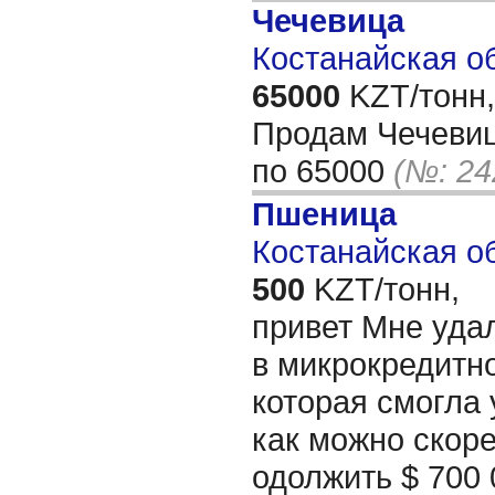
Чечевица
Костанайская об
65000
KZT/тонн,
Продам Чечевиц
по 65000
(№: 24
Пшеница
Костанайская об
500
KZT/тонн,
привет Мне уда
в микрокредитн
которая смогла
как можно скор
одолжить $ 700 