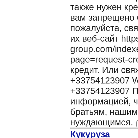
также нужен кре
вам запрещено 
пожалуйста, свя
их веб-сайт http
group.com/index
page=request-cr
кредит. Или свя
+33754123907 W
+33754123907 П
информацией, 
братьям, нашим
нуждающимся.
Кукуруза