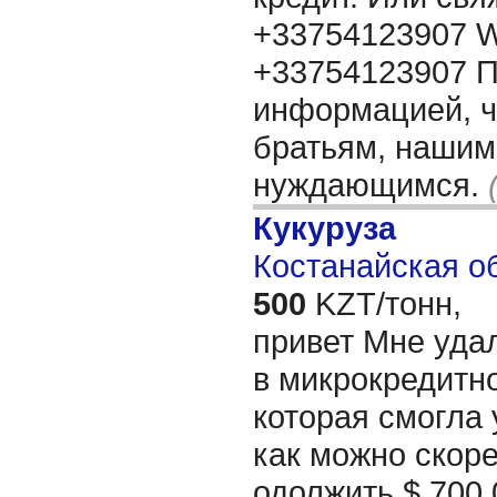
+33754123907 W
+33754123907 П
информацией, 
братьям, нашим
нуждающимся.
Кукуруза
Костанайская об
500
KZT/тонн,
привет Мне уда
в микрокредитн
которая смогла
как можно скор
одолжить $ 700 