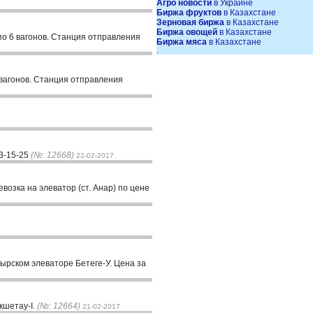
Агро новости
в Украине
Биржа фруктов
в Казахстане
Зерновая биржа
в Казахстане
Биржа овощей
в Казахстане
и по 6 вагонов. Станция отправления
Биржа мяса
в Казахстане
.
 6 вагонов. Станция отправления
13-15-25
(№: 12668)
22-02-2017
возка на элеватор (ст. Анар) по цене
тырском элеваторе Бетеге-У. Цена за
кшетау-I.
(№: 12664)
21-02-2017