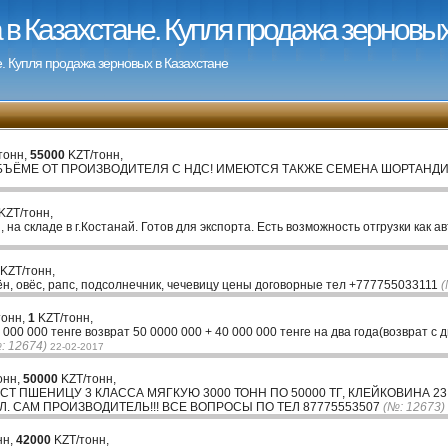
в Казахстане. Купля продажа зерновых
. Купля продажа зерновых в Казахстане
тонн,
55000
KZT/тонн,
ЁМЕ ОТ ПРОИЗВОДИТЕЛЯ С НДС! ИМЕЮТСЯ ТАКЖЕ СЕМЕНА ШОРТАНДИНС
KZT/тонн,
на складе в г.Костанай. Готов для экспорта. Есть возможность отгрузки как а
KZT/тонн,
лён, овёс, рапс, подсолнечник, чечевицу цены договорные тел +777755033111
(
тонн,
1
KZT/тонн,
00 000 тенге возврат 50 0000 000 + 40 000 000 тенге на два года(возврат с 
: 12674)
22-02-2017
онн,
50000
KZT/тонн,
 ПШЕНИЦУ 3 КЛАССА МЯГКУЮ 3000 ТОНН ПО 50000 ТГ, КЛЕЙКОВИНА 23 
. САМ ПРОИЗВОДИТЕЛЬ!!! ВСЕ ВОПРОСЫ ПО ТЕЛ 87775553507
(№: 12673)
нн,
42000
KZT/тонн,