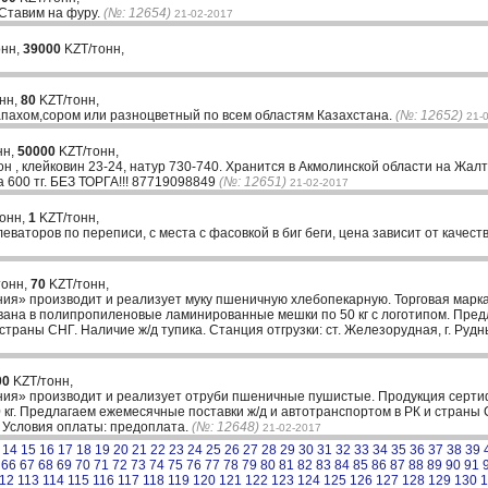
. Ставим на фуру.
(№: 12654)
21-02-2017
онн,
39000
KZT/тонн,
онн,
80
KZT/тонн,
апахом,сором или разноцветный по всем областям Казахстана.
(№: 12652)
21-
нн,
50000
KZT/тонн,
н , клейковин 23-24, натур 730-740. Хранится в Акмолинской области на Жал
а 600 тг. БЕЗ ТОРГА!!! 87719098849
(№: 12651)
21-02-2017
тонн,
1
KZT/тонн,
еваторов по переписи, с места с фасовкой в биг беги, цена зависит от качес
тонн,
70
KZT/тонн,
ия» производит и реализует муку пшеничную хлебопекарную. Торговая марка
вана в полипропиленовые ламинированные мешки по 50 кг с логотипом. Пред
страны СНГ. Наличие ж/д тупика. Станция отгрузки: ст. Железорудная, г. Руд
00
KZT/тонн,
ия» производит и реализует отруби пшеничные пушистые. Продукция серти
0 кг. Предлагаем ежемесячные поставки ж/д и автотранспортом в РК и страны 
й. Условия оплаты: предоплата.
(№: 12648)
21-02-2017
14
15
16
17
18
19
20
21
22
23
24
25
26
27
28
29
30
31
32
33
34
35
36
37
38
39
66
67
68
69
70
71
72
73
74
75
76
77
78
79
80
81
82
83
84
85
86
87
88
89
90
91
12
113
114
115
116
117
118
119
120
121
122
123
124
125
126
127
128
129
130
1