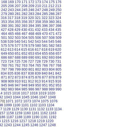
7
168
169
170
171
172
173
174
175
176
4
205
206
207
208
209
210
211
212
213
1
242
243
244
245
246
247
248
249
250
8
279
280
281
282
283
284
285
286
287
316
317
318
319
320
321
322
323
324
2
353
354
355
356
357
358
359
360
361
9
390
391
392
393
394
395
396
397
398
427
428
429
430
431
432
433
434
435
3
464
465
466
467
468
469
470
471
472
0
501
502
503
504
505
506
507
508
509
538
539
540
541
542
543
544
545
546
4
575
576
577
578
579
580
581
582
583
612
613
614
615
616
617
618
619
620
8
649
650
651
652
653
654
655
656
657
5
686
687
688
689
690
691
692
693
694
723
724
725
726
727
728
729
730
731
9
760
761
762
763
764
765
766
767
768
6
797
798
799
800
801
802
803
804
805
834
835
836
837
838
839
840
841
842
0
871
872
873
874
875
876
877
878
879
7
908
909
910
911
912
913
914
915
916
4
945
946
947
948
949
950
951
952
953
1
982
983
984
985
986
987
988
989
990
14
1015
1016
1017
1018
1019
1020
42
1043
1044
1045
1046
1047
1048
70]
1071
1072
1073
1074
1075
1076
98
1099
1100
1101
1102
1103
1104
27
1128
1129
1130
1131
1132
1133
1134
157
1158
1159
1160
1161
1162
1163
186
1187
1188
1189
1190
1191
1192
4
1215
1216
1217
1218
1219
1220
42
1243
1244
1245
1246
1247
1248