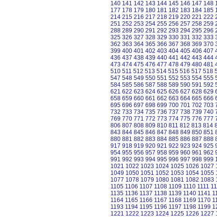
140
141
142
143
144
145
146
147
148
177
178
179
180
181
182
183
184
185
214
215
216
217
218
219
220
221
222
251
252
253
254
255
256
257
258
259
288
289
290
291
292
293
294
295
296
325
326
327
328
329
330
331
332
333
362
363
364
365
366
367
368
369
370
399
400
401
402
403
404
405
406
407
436
437
438
439
440
441
442
443
444
473
474
475
476
477
478
479
480
481
510
511
512
513
514
515
516
517
518
547
548
549
550
551
552
553
554
555
584
585
586
587
588
589
590
591
592
621
622
623
624
625
626
627
628
629
658
659
660
661
662
663
664
665
666
695
696
697
698
699
700
701
702
703
732
733
734
735
736
737
738
739
740
769
770
771
772
773
774
775
776
777
806
807
808
809
810
811
812
813
814
843
844
845
846
847
848
849
850
851
880
881
882
883
884
885
886
887
888
917
918
919
920
921
922
923
924
925
954
955
956
957
958
959
960
961
962
991
992
993
994
995
996
997
998
999
1021
1022
1023
1024
1025
1026
1027
1049
1050
1051
1052
1053
1054
1055
1077
1078
1079
1080
1081
1082
1083
1105
1106
1107
1108
1109
1110
1111
11
1135
1136
1137
1138
1139
1140
1141
1
1164
1165
1166
1167
1168
1169
1170
1
1193
1194
1195
1196
1197
1198
1199
1
1221
1222
1223
1224
1225
1226
1227