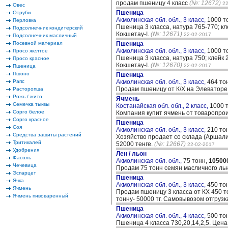
продам пшеницу 4 класс
(№: 12672)
22
Овес
Пшеница
Отруби
Акмолинская обл. обл., 3 класс,
1000 т
Перловка
Пшеница 3 класса, натура 765-770; кле
Подсолнечник кондитерский
Кокшетау-I.
(№: 12671)
22-02-2017
Подсолнечник масличный
Посевной материал
Пшеница
Акмолинская обл. обл., 3 класс,
1000 т
Просо желтое
Пшеница 3 класса, натура 750; клейк 24
Просо красное
Кокшетау-I.
(№: 12670)
22-02-2017
Пшеница
Пшоно
Пшеница
Рапс
Акмолинская обл. обл., 3 класс,
464 то
Продам пшеницу от К/Х на Элеваторе 
Расторопша
Рожь / жито
Ячмень
Семечка тыквы
Костанайская обл. обл., 2 класс,
1000 
Сорго белое
Компания купит ячмень от товаропрои
Сорго красное
Пшеница
Соя
Акмолинская обл. обл., 3 класс,
210 то
Средства защиты растений
Хозяйство продает со склада (Аршалин
Тритикалей
52000 тенге.
(№: 12667)
22-02-2017
Удобрения
Лен / льон
Фасоль
Акмолинская обл. обл.,
75 тонн,
10500
Чечевица
Продам 75 тонн семян масличного льн
Эспарцет
Пшеница
Ячка
Акмолинская обл. обл., 3 класс,
450 то
Ячмень
Продам пшеницу 3 класса от КХ 450 то
Ячмень пивоваренный
тонну- 50000 тг. Самовывозом отгрузк
Пшеница
Акмолинская обл. обл., 4 класс,
500 то
Пшеница 4 класса 730,20,14,2,5. Цена