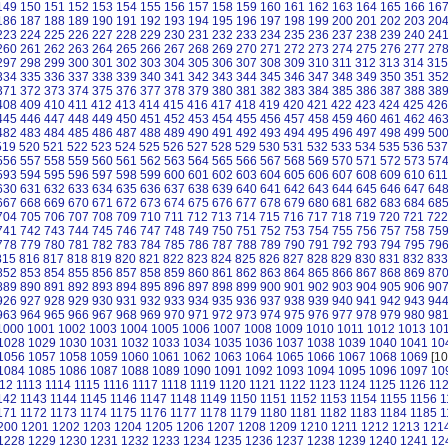
149
150
151
152
153
154
155
156
157
158
159
160
161
162
163
164
165
166
16
186
187
188
189
190
191
192
193
194
195
196
197
198
199
200
201
202
203
20
223
224
225
226
227
228
229
230
231
232
233
234
235
236
237
238
239
240
24
260
261
262
263
264
265
266
267
268
269
270
271
272
273
274
275
276
277
27
297
298
299
300
301
302
303
304
305
306
307
308
309
310
311
312
313
314
315
334
335
336
337
338
339
340
341
342
343
344
345
346
347
348
349
350
351
35
371
372
373
374
375
376
377
378
379
380
381
382
383
384
385
386
387
388
38
408
409
410
411
412
413
414
415
416
417
418
419
420
421
422
423
424
425
426
445
446
447
448
449
450
451
452
453
454
455
456
457
458
459
460
461
462
46
482
483
484
485
486
487
488
489
490
491
492
493
494
495
496
497
498
499
50
519
520
521
522
523
524
525
526
527
528
529
530
531
532
533
534
535
536
537
556
557
558
559
560
561
562
563
564
565
566
567
568
569
570
571
572
573
57
593
594
595
596
597
598
599
600
601
602
603
604
605
606
607
608
609
610
611
630
631
632
633
634
635
636
637
638
639
640
641
642
643
644
645
646
647
64
667
668
669
670
671
672
673
674
675
676
677
678
679
680
681
682
683
684
68
704
705
706
707
708
709
710
711
712
713
714
715
716
717
718
719
720
721
722
741
742
743
744
745
746
747
748
749
750
751
752
753
754
755
756
757
758
75
778
779
780
781
782
783
784
785
786
787
788
789
790
791
792
793
794
795
79
815
816
817
818
819
820
821
822
823
824
825
826
827
828
829
830
831
832
833
852
853
854
855
856
857
858
859
860
861
862
863
864
865
866
867
868
869
87
889
890
891
892
893
894
895
896
897
898
899
900
901
902
903
904
905
906
90
926
927
928
929
930
931
932
933
934
935
936
937
938
939
940
941
942
943
94
963
964
965
966
967
968
969
970
971
972
973
974
975
976
977
978
979
980
98
1000
1001
1002
1003
1004
1005
1006
1007
1008
1009
1010
1011
1012
1013
10
1028
1029
1030
1031
1032
1033
1034
1035
1036
1037
1038
1039
1040
1041
10
1056
1057
1058
1059
1060
1061
1062
1063
1064
1065
1066
1067
1068
1069
[10
1084
1085
1086
1087
1088
1089
1090
1091
1092
1093
1094
1095
1096
1097
10
12
1113
1114
1115
1116
1117
1118
1119
1120
1121
1122
1123
1124
1125
1126
11
142
1143
1144
1145
1146
1147
1148
1149
1150
1151
1152
1153
1154
1155
1156
1
171
1172
1173
1174
1175
1176
1177
1178
1179
1180
1181
1182
1183
1184
1185
1
200
1201
1202
1203
1204
1205
1206
1207
1208
1209
1210
1211
1212
1213
121
1228
1229
1230
1231
1232
1233
1234
1235
1236
1237
1238
1239
1240
1241
12