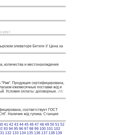
02-2017
тырском элеваторе Бетеге-У. Цена за
тва, количества и местонахождения
 "Рмк". Продукция сертифицирована,
лагаем ежемесячные поставки ж/д и
ный. Условия оплаты: договорные.
(№:
фицирована, соответствует ГОСТ
СНГ. Наличие ж/д тупика. Станция
40
41
42
43
44
45
46
47
48
49
50
51
52
92
93
94
95
96
97
98
99
100
101
102
31
132
133
134
135
136
137
138
139