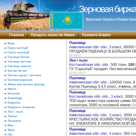
Зерновая биржа 
Зерновая биржа в Казахстане
---
Главная
|
Продать зерно на бирже
|
Правила Биржи
Пшеница
Вика
Акмолинская обл. обл., 3 класс,
80000 
Горох желтый
ПРОДАЁМ ПШЕНИЦУ В БОЛЬШОМ ОБЪ
Горох зеленый
02-2017
Горчица белая
Лен / льон
Горчица желтая
Костанайская обл. обл.,
500 тонн,
100
Горчица черная
ГК "Сарыбай" продаёт Лен масличный, 
Гречка белая
22-02-2017
Гречка сырая / гречиха
Пшеница
Гречкая жареная
Акмолинская обл. обл.,
100000 тонн,
1
Жмых масличных культур
Куплю Пшеницу 3,4,5 класс, ячмень, 
Иреги
Пшеница
Конопля
Костанайская обл. обл., 3 класс,
3000 
Кориандр
ТОО ищет инвестора нужная сумма 50 0
Кукуруза
технопарк, 5000 га посевной земли
(№
Кукуруза сахарная
Пшеница
Лен / льон
Акмолинская обл. обл., 3 класс,
3000 т
Люпин
КРЕСТЬЯНСКОЕ ХОЗЯЙСТВО ПРОДАСТ
Люцерна
НА ЭЛЕВАТОРЕ В АКМОЛИНСКОЙ ОБЛ
Мак
Пшеница
Мука
Акмолинская обл. обл., 4 класс,
300 то
Нут