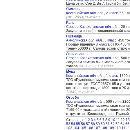
Цена от кх. Сор 2. Вл 7. Тарим биг бег
Ячмень
Костанайская обл. обл., 2 класс,
650 т
(№: 12653)
21-02-2017
Рапс
Северо-Казахстанская обл. обл.,
20 т
Закупаем рапс (не кондиционный) с з
Пшеница
Акмолинская обл. обл., 3 класс,
450 то
Продам пшеницу 3 класса от КХ 450 то
тонну- 50000 тг. Самовывозом отгрузк
Лен / льон
Северо-Казахстанская обл. обл.,
500 
Закупаем семена льна масличного с эл
товара
(№: 12650)
21-02-2017
Мука
Костанайская обл. обл., 1 класс,
1800 
ТОО «Рудненская мукомольная компан
соответствует ГОСТ 26574-85 и упако
автотранспортом до 1800 тонн в РК и 
12649)
21-02-2017
Отруби
Костанайская обл. обл.,
500 тонн,
220
ТОО «Рудненская мукомольная компан
7169-66 и упакована в п/п мешки по 2
отгрузки: ст. Железорудная, г. Рудны
Страницы:
1
2
3
4
5
6
7
8
9
10
11
12
13
53
54
55
56
57
58
59
60
61
62
63
64
65
103
104
105
106
107
108
109
110
111
1