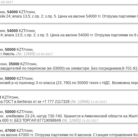
-02-2017
онн,
54000
KZT/тонн,
йк 24; влага 13,5; с.пр. 2; з.пр. 5. Цена на вагоне 54000 тг. Отгрузка партиям
онн,
54000
KZT/тонн,
; влага 13,5; с.пр. 2; з.пр. 5. Цена на вагоне 54000 тг. Отгрузка партиями по
нн,
50000
KZT/тонн,
г Акколь.
(№: 12669)
22-02-2017
тонн,
35000
KZT/тонн,
зводителей по переписке (кх-33000) на элеваторе. Без посредников.8-701-9
нн,
50000
KZT/тонн,
ский р-н) пшеницу 3-го класса (23, 790) по 50000 тенге с НДС. Возможна пере
0
KZT/тонн,
а ГОСТ в бигбегах от кх +7 777 2117328
(№: 12666)
21-02-2017
нн,
50000
KZT/тонн,
н , клейковин 23-24, натур 730-740. Хранится в Акмолинской области на Жал
а 600 тг. БЕЗ ТОРГА!!! 87719098849
(№: 12665)
21-02-2017
нн,
47000
KZT/тонн,
 на вагоне 47000 тг. Отгрузка партиями по 6 вагонов. Станция отправления Ко