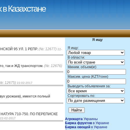
 в Казахстане
Я ищу
Я ищу:
КОЙ 95 УЛ. 1 РЕПР.
(№: 12677)
22-
В области:
вто, так и ЖД транспортом.
(№: 12676)
Миним. объем(кг)
Максим. цена (KZT/тонн)
№: 12675)
22-02-2017
Выводить объявления за:
Сортировать по:
двух урожаев), имеется полный
НАТУРА 710-750. ПО ПЕРЕПИСКЕ
22-02-2017
Агрокарта
Украины
Биржа фруктов
в Украине
Биржа овощей
в Украине