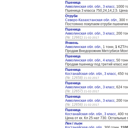
Пшеница
Акмолинская обл. обл., 3 класс,
1000 т
Пшеница 3 класса 750,24,14,2,5. Цена
Отруби
Северо-Казахстанская обл. обл.,
300 
Постоянно покупаем отруби пшеничные
Пшеница
Акмолинская обл. обл., 3 класс,
200 то
(№: 12661)
21-02-2017
Ячмень
Акмолинская обл. обл.,
1 тонн,
1
KZT/т
Продам Внедорожник Митсубиси Монтер
Пшеница
Акмолинская обл. обл., 4 класс,
50 тон
Продам пшеницу под третий класс.нат
Пшеница
Костанайская обл. обл., 3 класс,
450 т
(№: 12658)
21-02-2017
Пшеница
Акмолинская обл. обл., 3 класс,
624 то
(№: 12657)
21-02-2017
Пшеница
Акмолинская обл. обл., 3 класс,
200 то
(№: 12656)
21-02-2017
Пшеница
Костанайская обл. обл., 3 класс,
400 т
Цена от кх. Кл 25 нат 730. Остальны
Лен / льон
Костанайская обл. обл.,
300 тонн,
110