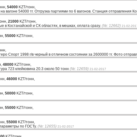
онн,
54000
KZT/тонн,
 на вагоне 54000 тг. Отгрузка партиями по 6 вагонов. Станция отправления Ко
тонн,
21000
KZT/тонн,
 в Костанайской и СК областях, в мешках, оплата сразу.
(№: 12662)
21-02-201
нн,
55000
KZT/тонн,
онн,
о Спорт 1998 г/в черный в отличном состоянии за 2600000 тг. Фото отправ
н,
48000
KZT/тонн,
ура 723 клейковина 20.3 около 50 тонн
(№: 12659)
21-02-2017
онн,
46000
KZT/тонн,
нн,
50000
KZT/тонн,
нн,
55000
KZT/тонн,
онн,
55000
KZT/тонн,
е параметры по ГОСТу.
(№: 12655)
21-02-2017
000
KZT/тонн,