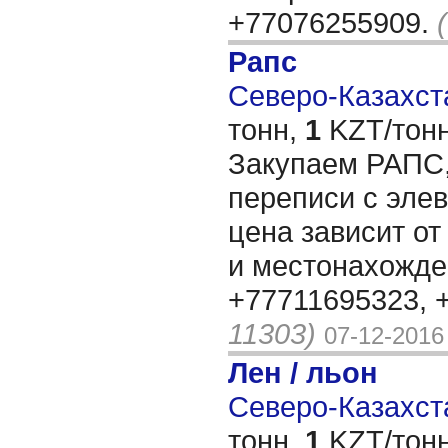
+77076255909.
Рапс
Северо-Казахста
тонн,
1
KZT/тонн
Закупаем РАПС,
переписи с элев
цена зависит от
и местонахожден
+77711695323, 
11303)
07-12-2016
Лен / льон
Северо-Казахста
тонн,
1
KZT/тонн