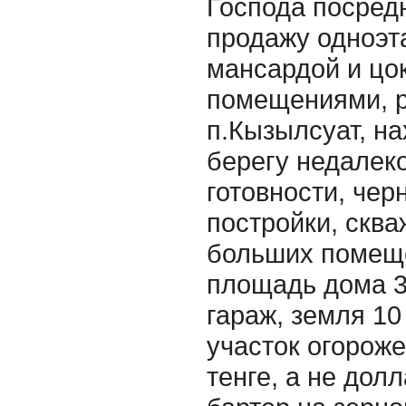
Господа посред
продажу одноэт
мансардой и цо
помещениями, 
п.Кызылсуат, н
берегу недалеко
готовности, чер
постройки, сква
больших помеще
площадь дома 32
гараж, земля 10 
участок огорож
тенге, а не дол