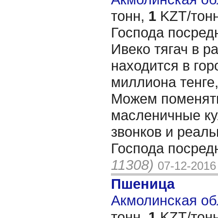
тонн,
1
KZT/тонн
Господа посредн
Ивеко тягач в р
находится в гор
миллиона тенге,
Можем поменять
масленичные к
звонков и реал
Господа посредн
11308)
07-12-2016
Пшеница
Акмолинская обл
тонн,
1
KZT/тонн