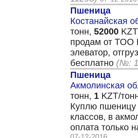
Пшеница
Костанайская об
тонн,
52000
KZT/
продам от ТОО 
элеватор, отгру
бесплатно
(№: 
Пшеница
Акмолинская обл
тонн,
1
KZT/тонн
Куплю пшеницу б
классов, в акмо
оплата только 
07-12-2016