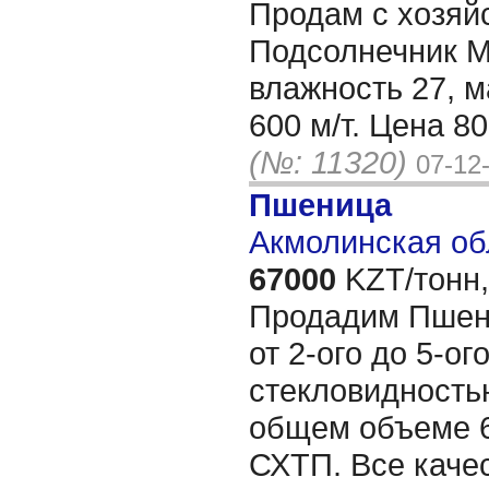
Продам с хозяй
Подсолнечник М
влажность 27, м
600 м/т. Цена 8
(№: 11320)
07-12
Пшеница
Акмолинская об
67000
KZT/тонн,
Продадим Пшен
от 2-ого до 5-ог
стекловидность
общем объеме 6
СХТП. Все каче