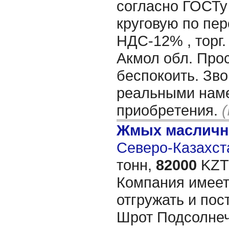
согласно ГОСТу
круговую по пер
НДС-12% , торг.
Акмол обл. Про
беспокоить. Зво
реальными нам
приобрeтения.
Жмых масличн
Северо-Казахста
тонн,
82000
KZT/
Компания имеет
отгружать и пос
Шрот Подсолнеч