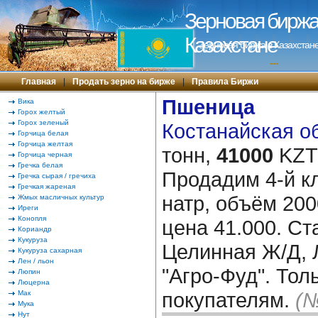
Зерновая биржа 
Казахстане
Зерновая биржа в Казахстане
---
Главная
|
Продать зерно на бирже
|
Правила Биржи
Пшеница
Вика
Горох желтый
Горох зеленый
Костанайская об
Горчица белая
Горчица желтая
тонн,
41000
KZT/
Горчица черная
Гречка белая
Продадим 4-й кл
Гречка сырая / гречиха
Гречкая жареная
натр, объём 20
Жмых масличных культур
Иреги
Конопля
цена 41.000. Ст
Кориандр
Кукуруза
Целинная Ж/Д, 
Кукуруза сахарная
Лен / льон
"Агро-Фуд". То
Люпин
Люцерна
покупателям.
(№
Мак
Мука
Нут