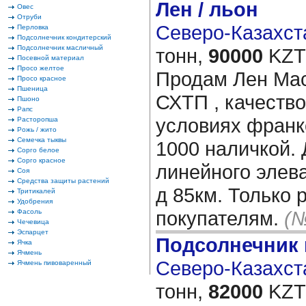
Лен / льон
Овес
Отруби
Северо-Казахста
Перловка
Подсолнечник кондитерский
Подсолнечник масличный
тонн,
90000
KZT/
Посевной материал
Просо желтое
Продам Лен Ма
Просо красное
Пшеница
СХТП , качество
Пшоно
Рапс
условиях франк
Расторопша
Рожь / жито
Семечка тыквы
1000 наличкой.
Сорго белое
Сорго красное
линейного элева
Соя
Средства защиты растений
д 85км. Только
Тритикалей
Удобрения
покупателям.
(№
Фасоль
Чечевица
Эспарцет
Подсолнечник
Ячка
Ячмень
Северо-Казахста
Ячмень пивоваренный
тонн,
82000
KZT/