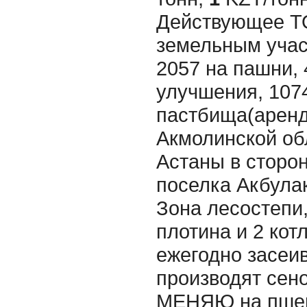
Действующее Т
земельным участ
2057 на пашни, 
улучшения, 1074
пастбища(аренда
Акмолинской об
Астаны в сторо
поселка Акбула
Зона лесостепи,
плотина и 2 кот
ежегодно засеив
производят сен
МЕНЯЮ на пшен