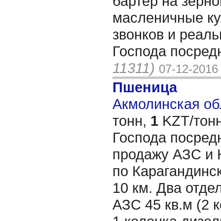
бартер на зерно
масленичные к
звонков и реал
Господа посредн
11311)
07-12-2016
Пшеница
Акмолинская обл
тонн,
1
KZT/тонн
Господа посред
продажу АЗС и
по Карагандинск
10 км. Два отде
АЗС 45 кв.м (2 