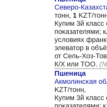
Северо-Казахста
тонн,
1
KZT/тонн
Купим 3й класс
показателями; кл
условиях франк
элеватор в объё
от Сель-Хоз-То
К/Х или ТОО.
(№
Пшеница
Акмолинская об
KZT/тонн,
Купим 3й класс
показателями; кл