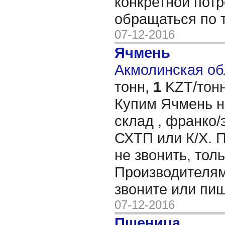
конкретной пот
обращаться по 
07-12-2016
Ячмень
Акмолинская обл
тонн,
1
KZT/тонн
Купим Ячмень н
склад , франко/
СХТП или К/Х. 
не звонить, тол
Производителям
звоните или пи
07-12-2016
Пшеница