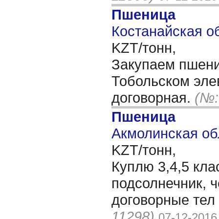
Пшеница
Костанайская об
KZT/тонн,
Закупаем пшени
Тобольском эле
договорная.
(№:
Пшеница
Акмолинская об
KZT/тонн,
Куплю 3,4,5 клас
подсолнечник, 
договорные тел
11298)
07-12-2016