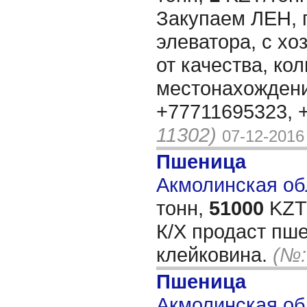
Закупаем ЛЕН, 
элеватора, с хо
от качества, ко
местонахождени
+77711695323, 
11302)
07-12-2016
Пшеница
Акмолинская обл
тонн,
51000
KZT/
К/Х продаст пше
клейковина.
(№:
Пшеница
Акмолинская обл