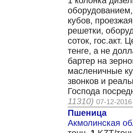
1 колонка дизел
оборудованием, 
кубов, проезжая
решетки, оборуд
соток, гос.акт.
тенге, а не дол
бартер на зерно
масленичные к
звонков и реал
Господа посредн
11310)
07-12-2016
Пшеница
Акмолинская обл
тонн,
1
KZT/тонн