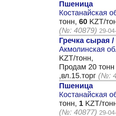
Пшеница
Костанайская об
тонн,
60
KZT/тон
(№: 40879)
29-04
Гречка сырая /
Акмолинская об
KZT/тонн,
Продам 20 тонн 
,вл.15.торг
(№: 
Пшеница
Костанайская об
тонн,
1
KZT/тонн
(№: 40877)
29-04