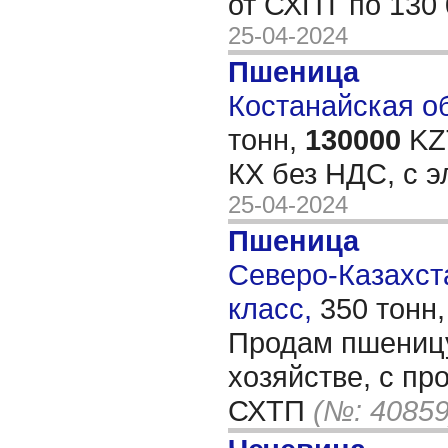
от СХПТ по 130 
25-04-2024
Пшеница
Костанайская об
тонн,
130000
KZT
КХ без НДС, с 
25-04-2024
Пшеница
Северо-Казахста
класс,
350 тонн
Продам пшеницу
хозяйстве, с п
СХТП
(№: 40859