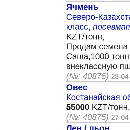
Ячмень
Северо-Казахста
класс,
посевма
KZT/тонн,
Продам семена 
Саша,1000 тонн
внеклассную пш
(№: 40876)
28-04
Овес
Костанайская об
55000
KZT/тонн,
(№: 40875)
27-04
Лен / льон