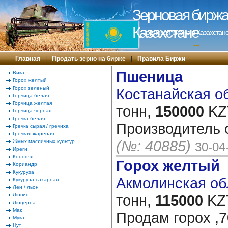
Зерновая биржа 
Казахстане
Зерновая биржа в Казахстане
---
Главная
|
Продать зерно на бирже
|
Правила Биржи
Пшеница
Вика
Горох желтый
Горох зеленый
Костанайская об
Горчица белая
Горчица желтая
тонн,
150000
KZT
Горчица черная
Гречка белая
Производитель 
Гречка сырая / гречиха
Гречкая жареная
(№: 40885)
Жмых масличных культур
30-04
Иреги
Конопля
Горох желтый
Кориандр
Кукуруза
Акмолинская обл
Кукуруза сахарная
Лен / льон
Люпин
тонн,
115000
KZT
Люцерна
Мак
Продам горох ,7
Мука
Нут