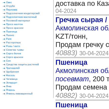
доставка по Ка
Овес
Отруби
04-2024
Перловка
Подсолнечник кондитерский
Подсолнечник масличный
Гречка сырая /
Посевной материал
Просо желтое
Акмолинская об
Просо красное
Пшеница
KZT/тонн,
Пшоно
Рапс
Продам гречку с
Расторопша
Рожь / жито
Семечка тыквы
40883)
30-04-2024
Сорго белое
Сорго красное
Пшеница
Соя
Средства защиты растений
Акмолинская обл
Тритикалей
Удобрения
Фасоль
посевмат
,
200 
Чечевица
Эспарцет
Продам семена 
Ячка
Ячмень
40882)
Ячмень пивоваренный
30-04-2024
Пшеница