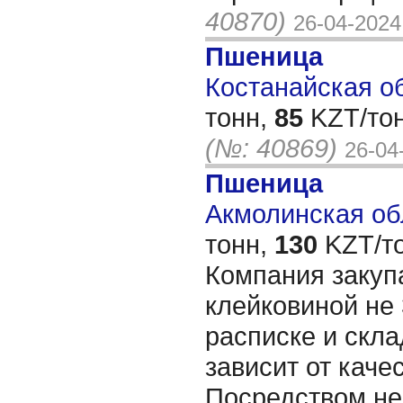
40870)
26-04-2024
Пшеница
Костанайская об
тонн,
85
KZT/тон
(№: 40869)
26-04
Пшеница
Акмолинская обл
тонн,
130
KZT/то
Компания закуп
клейковиной не 
расписке и скла
зависит от каче
Посредством не