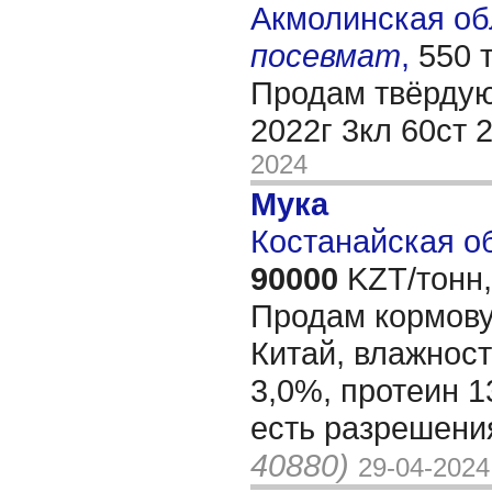
Акмолинская обл
посевмат
,
550 
Продам твёрду
2022г 3кл 60ст 
2024
Мука
Костанайская об
90000
KZT/тонн,
Продам кормову
Китай, влажност
3,0%, протеин 
есть разрешени
40880)
29-04-2024