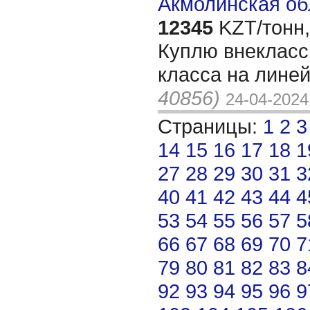
Акмолинская об
12345
KZT/тонн,
Куплю внекласс
класса на лине
40856)
24-04-2024
Страницы:
1
2
3
14
15
16
17
18
1
27
28
29
30
31
3
40
41
42
43
44
4
53
54
55
56
57
5
66
67
68
69
70
7
79
80
81
82
83
8
92
93
94
95
96
9