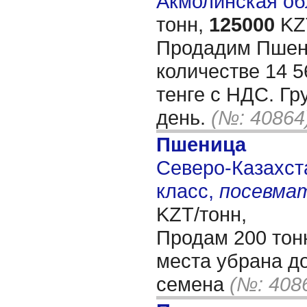
Акмолинская обл
тонн,
125000
KZT
Продадим Пшени
количестве 14 5
тенге с НДС. Гр
день.
(№: 40864
Пшеница
Северо-Казахста
класс,
посевма
KZT/тонн,
Продам 200 тон
места убрана д
семена
(№: 408