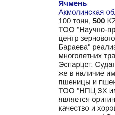
Ячмень
Акмолинская об
100 тонн,
500
KZ
ТОО "Научно-п
центр зернового
Бараева" реали
многолетних тр
Эспарцет, Судан
же в наличие и
пшеницы и пшен
ТОО "НПЦ ЗХ им
является ориги
качество и хор