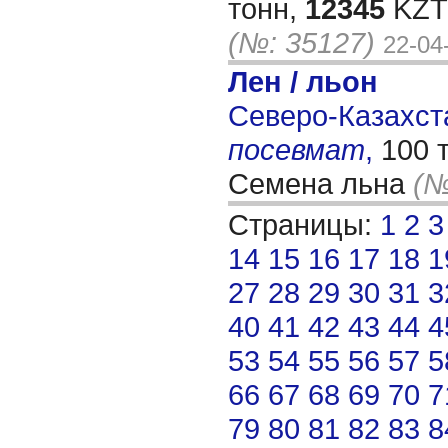
тонн,
12345
KZT/
(№: 35127)
22-04
Лен / льон
Северо-Казахста
посевмат
,
100 
Семена льна
(№
Страницы:
1
2
3
14
15
16
17
18
1
27
28
29
30
31
3
40
41
42
43
44
4
53
54
55
56
57
5
66
67
68
69
70
7
79
80
81
82
83
8