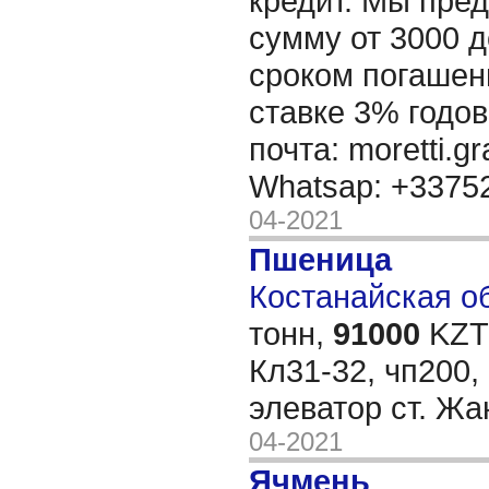
кредит. Мы пре
сумму от 3000 д
сроком погашени
ставке 3% годов
почта: moretti.g
Whatsap: +337
04-2021
Пшеница
Костанайская об
тонн,
91000
KZT/
Кл31-32, чп200, 
элеватор ст. Ж
04-2021
Ячмень