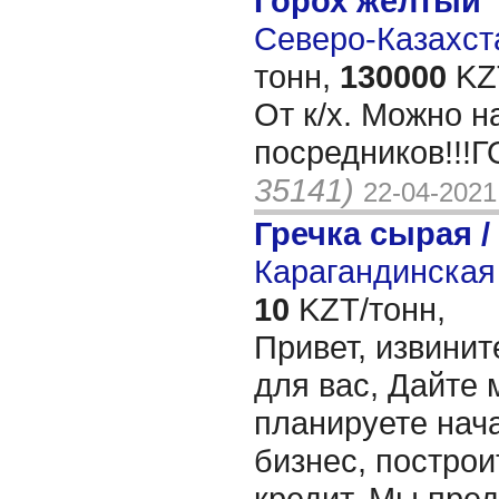
Горох желтый
Северо-Казахста
тонн,
130000
KZT
От к/х. Можно н
посредников!!
35141)
22-04-2021
Гречка сырая /
Карагандинская 
10
KZT/тонн,
Привет, извинит
для вас, Дайте 
планируете нача
бизнес, построи
кредит. Мы пре