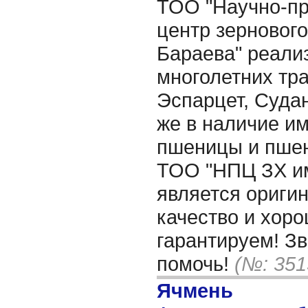
ТОО "Научно-п
центр зернового
Бараева" реали
многолетних тр
Эспарцет, Судан
же в наличие и
пшеницы и пшен
ТОО "НПЦ ЗХ им
является ориги
качество и хор
гарантируем! З
помочь!
(№: 351
Ячмень