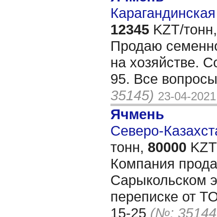
Карагандинская 
12345
KZT/тонн,
Продаю семенно
на хозяйстве. С
95. Все вопрос
35145)
23-04-2021
Ячмень
Северо-Казахста
тонн,
80000
KZT/
Компания прода
Сарыкольском э
переписке от Т
15-25
(№: 35144