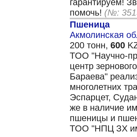
гарантируем! З
помочь!
(№: 351
Пшеница
Акмолинская об
200 тонн,
600
KZ
ТОО "Научно-п
центр зернового
Бараева" реали
многолетних тр
Эспарцет, Судан
же в наличие и
пшеницы и пшен
ТОО "НПЦ ЗХ им