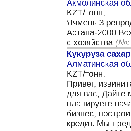
Акмолинская об
KZT/тонн,
Ячмень 3 репро
Астана-2000 Вс
с хозяйства
(№:
Кукуруза саха
Алматинская об
KZT/тонн,
Привет, извинит
для вас, Дайте 
планируете нача
бизнес, построи
кредит. Мы пре