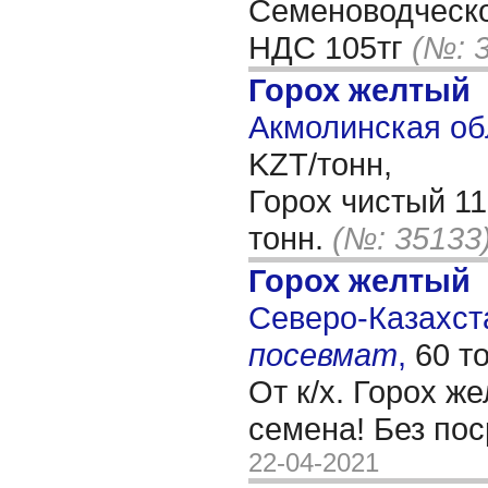
Семеноводческо
НДС 105тг
(№: 
Горох желтый
Акмолинская об
KZT/тонн,
Горох чистый 1
тонн.
(№: 35133
Горох желтый
Северо-Казахста
посевмат
,
60 т
От к/х. Горох ж
семена! Без по
22-04-2021