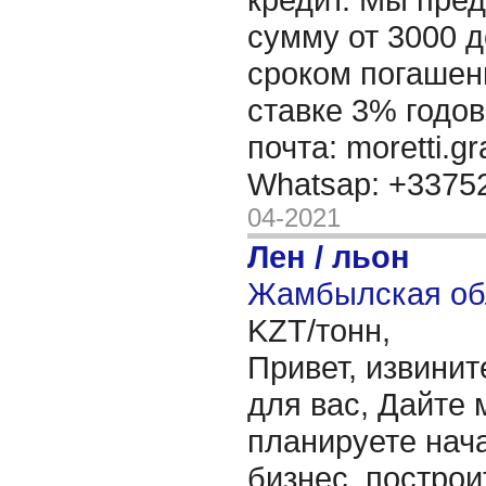
сумму от 3000 д
сроком погашени
ставке 3% годов
почта: moretti.g
Whatsap: +337
04-2021
Лен / льон
Жамбылская обл
KZT/тонн,
Привет, извинит
для вас, Дайте 
планируете нача
бизнес, построи