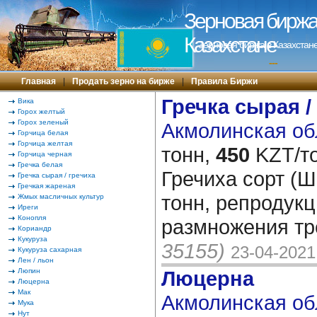
Зерновая биржа 
Казахстане
Зерновая биржа в Казахстане
---
Главная
|
Продать зерно на бирже
|
Правила Биржи
Гречка сырая /
Вика
Горох желтый
Горох зеленый
Акмолинская об
Горчица белая
Горчица желтая
тонн,
450
KZT/то
Горчица черная
Гречка белая
Гречиха сорт (Ш
Гречка сырая / гречиха
Гречкая жареная
тонн, репродукц
Жмых масличных культур
Иреги
Конопля
размножения тр
Кориандр
Кукуруза
35155)
23-04-2021
Кукуруза сахарная
Лен / льон
Люпин
Люцерна
Люцерна
Мак
Акмолинская об
Мука
Нут