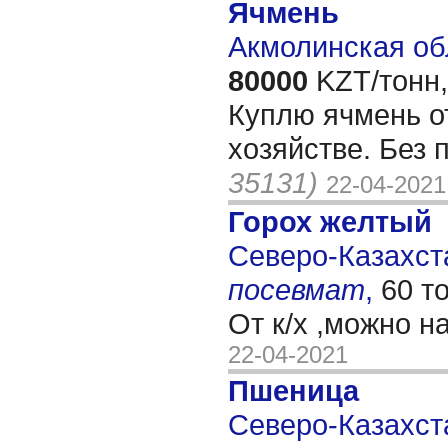
Ячмень
Акмолинская об
80000
KZT/тонн,
Куплю ячмень о
хозяйстве. Без
35131)
22-04-2021
Горох желтый
Северо-Казахста
посевмат
,
60 т
От к/х ,можно н
22-04-2021
Пшеница
Северо-Казахста