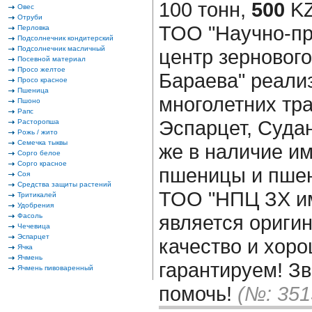
100 тонн,
500
KZ
Овес
Отруби
ТОО "Научно-п
Перловка
Подсолнечник кондитерский
Подсолнечник масличный
центр зернового
Посевной материал
Просо желтое
Бараева" реали
Просо красное
Пшеница
многолетних тр
Пшоно
Рапс
Эспарцет, Судан
Расторопша
Рожь / жито
Семечка тыквы
же в наличие и
Сорго белое
Сорго красное
пшеницы и пшен
Соя
Средства защиты растений
ТОО "НПЦ ЗХ им
Тритикалей
Удобрения
является ориги
Фасоль
Чечевица
Эспарцет
качество и хор
Ячка
Ячмень
гарантируем! З
Ячмень пивоваренный
помочь!
(№: 351