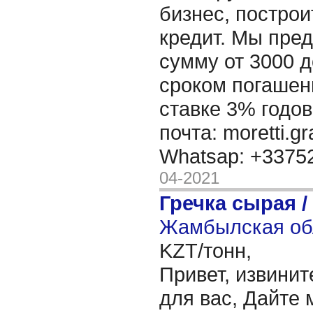
бизнес, построи
кредит. Мы пре
сумму от 3000 д
сроком погашени
ставке 3% годов
почта: moretti.g
Whatsap: +337
04-2021
Гречка сырая /
Жамбылская обл
KZT/тонн,
Привет, извинит
для вас, Дайте 