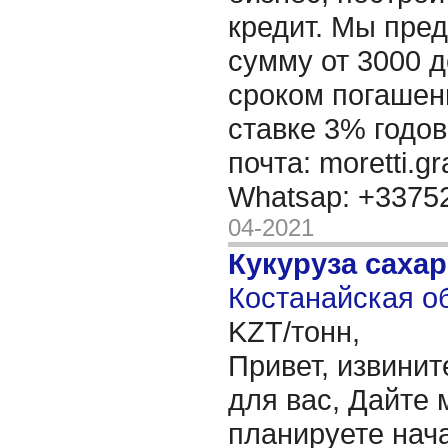
кредит. Мы пре
сумму от 3000 д
сроком погашени
ставке 3% годов
почта: moretti.g
Whatsap: +337
04-2021
Кукуруза саха
Костанайская об
KZT/тонн,
Привет, извинит
для вас, Дайте 
планируете нача