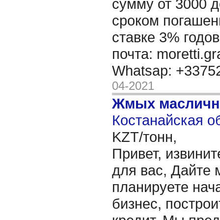
сумму от 3000 д
сроком погашени
ставке 3% годов
почта: moretti.g
Whatsap: +337
04-2021
Жмых масличн
Костанайская об
KZT/тонн,
Привет, извинит
для вас, Дайте 
планируете нача
бизнес, построи