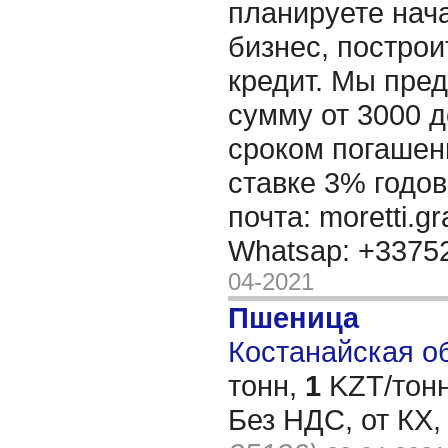
планируете нача
бизнес, построи
кредит. Мы пре
сумму от 3000 д
сроком погашени
ставке 3% годов
почта: moretti.g
Whatsap: +337
04-2021
Пшеница
Костанайская об
тонн,
1
KZT/тонн
Без НДС, от КХ