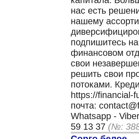
нас есть решени
нашему ассорт
диверсифициро
подпишитесь на
финансовом отд
свои незаверше
решить свои п
потоками. Кред
https://financia
почта: contact@f
Whatsapp - Viber
59 13 37
(№: 38
Сорго белое