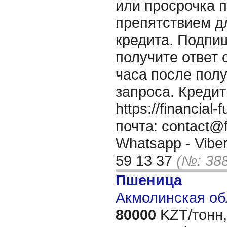
или просрочка 
препятствием д
кредита. Подпи
получите ответ о
часа после пол
запроса. Кредит
https://financia
почта: contact@f
Whatsapp - Viber
59 13 37
(№: 38
Пшеница
Акмолинская об
80000
KZT/тонн,