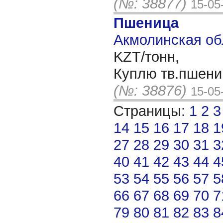
(№: 38877)
15-05
Пшеница
Акмолинская об
KZT/тонн,
Куплю тв.пшени
(№: 38876)
15-05
Страницы:
1
2
3
14
15
16
17
18
1
27
28
29
30
31
3
40
41
42
43
44
4
53
54
55
56
57
5
66
67
68
69
70
7
79
80
81
82
83
8