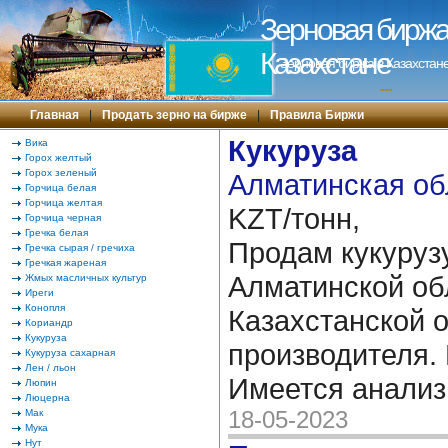
Зерновая биржа 
Казахстане
Зерновая биржа в Казахстане
---
Главная
|
Продать зерно на бирже
|
Правила Биржи
Кукуруза
Вика
Горох желтый
Горох зеленый
Алматинская об
Горчица белая
Горчица желтая
KZT/тонн,
Горчица черная
Гречка белая
Продам кукуруз
Гречка сырая / гречиха
Гречкая жареная
Алматинской об
Жмых масличных культур
Иреги
Конопля
Казахстанской о
Кориандр
Кукуруза
производителя.
Кукуруза сахарная
Лен / льон
Имеется анализ
Люпин
Люцерна
18-05-2023
Мак
Мука
Нут