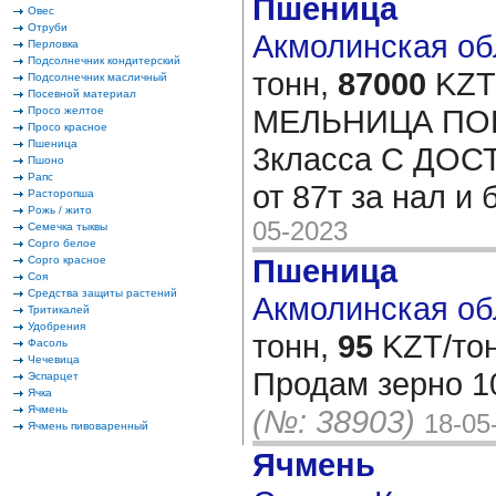
Пшеница
Овес
Отруби
Акмолинская обл
Перловка
Подсолнечник кондитерский
тонн,
87000
KZT/
Подсолнечник масличный
Посевной материал
МЕЛЬНИЦА ПО
Просо желтое
Просо красное
Пшеница
3класса С ДОС
Пшоно
Рапс
от 87т за нал и
Расторопша
Рожь / жито
05-2023
Семечка тыквы
Сорго белое
Пшеница
Сорго красное
Соя
Средства защиты растений
Акмолинская обл
Тритикалей
Удобрения
тонн,
95
KZT/тон
Фасоль
Чечевица
Продам зерно 10
Эспарцет
Ячка
Ячмень
(№: 38903)
18-05
Ячмень пивоваренный
Ячмень