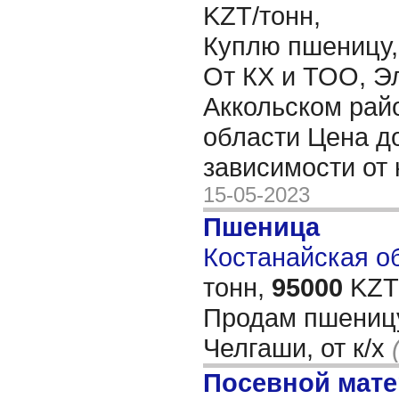
KZT/тонн,
Куплю пшеницу, 
От КХ и ТОО, Эл
Аккольском рай
области Цена д
зависимости от
15-05-2023
Пшеница
Костанайская об
тонн,
95000
KZT/
Продам пшеницу
Челгаши, от к/х
Посевной мат