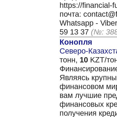
https://financia
почта: contact@f
Whatsapp - Viber
59 13 37
(№: 38
Конопля
Северо-Казахста
тонн,
10
KZT/тон
Финансирование
Являясь крупны
финансовом мир
вам лучшие пре
финансовых кре
получения креди