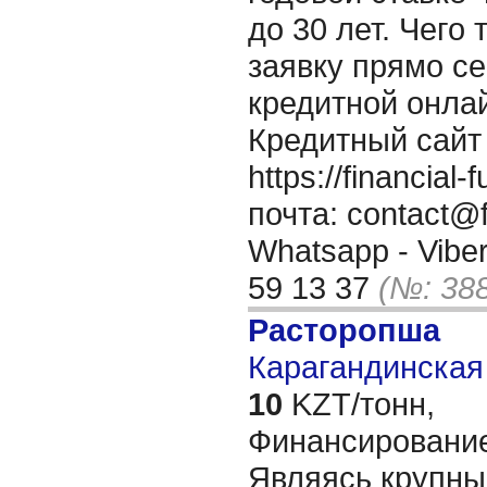
до 30 лет. Чего
заявку прямо с
кредитной онла
Кредитный сайт
https://financia
почта: contact@f
Whatsapp - Viber
59 13 37
(№: 38
Расторопша
Карагандинская 
10
KZT/тонн,
Финансирование
Являясь крупны