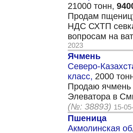
21000 тонн,
940
Продам пщеницу
НДС СХТП севка
вопросам на ва
2023
Ячмень
Северо-Казахста
класс,
2000 тон
Продаю ячмень 
Элеватора в См
(№: 38893)
15-05
Пшеница
Акмолинская об