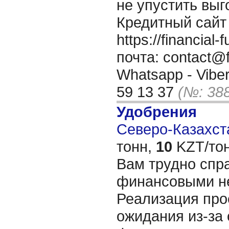
не упустить выг
Кредитный сайт
https://financia
почта: contact@f
Whatsapp - Viber
59 13 37
(№: 38
Удобрения
Северо-Казахста
тонн,
10
KZT/тон
Вам трудно спр
финансовыми н
Реализация про
ожидания из-за 