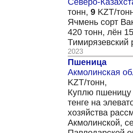
Северо-Казахста
тонн,
9
KZT/тонн
Ячмень сорт Ва
420 тонн, лён 15
Тимирязевский 
2023
Пшеница
Акмолинская об
KZT/тонн,
Куплю пшеницу 
тенге на элеват
хозяйства расс
Акмолинской, с
Павлодарской 