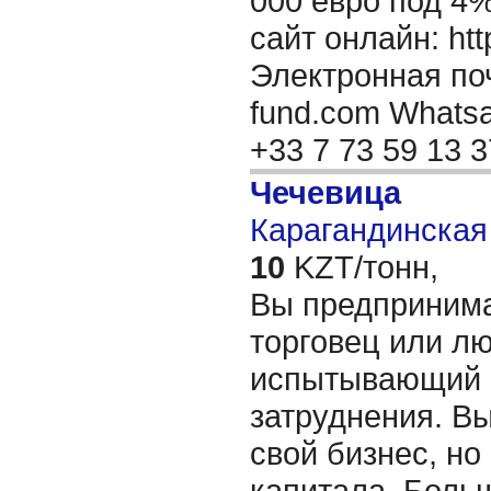
000 евро под 4
сайт онлайн: http
Электронная поч
fund.com Whatsap
+33 7 73 59 13 
Чечевица
Карагандинская 
10
KZT/тонн,
Вы предпринима
торговец или лю
испытывающий
затруднения. В
свой бизнес, но
капитала. Больш