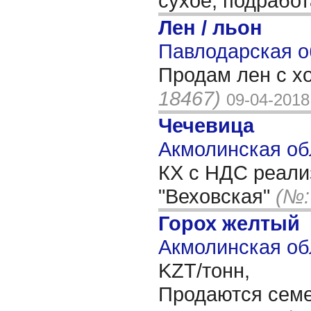
сухое, подрабо
Лен / льон
Павлодарская о
Продам лен с х
18467)
09-04-2018
Чечевица
Акмолинская об
КХ с НДС реали
"Веховская"
(№:
Горох желтый
Акмолинская об
KZT/тонн,
Продаются семен