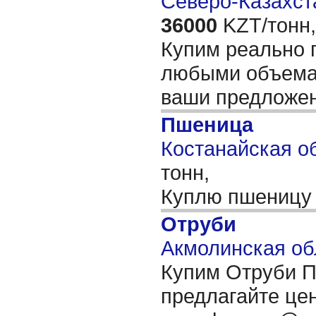
Северо-Казахста
36000
KZT/тонн,
Купим реально п
любыми объемам
ваши предложе
Пшеница
Костанайская об
тонн,
Куплю пшеницу
Отруби
Акмолинская об
Купим Отруби П
предлагайте цен