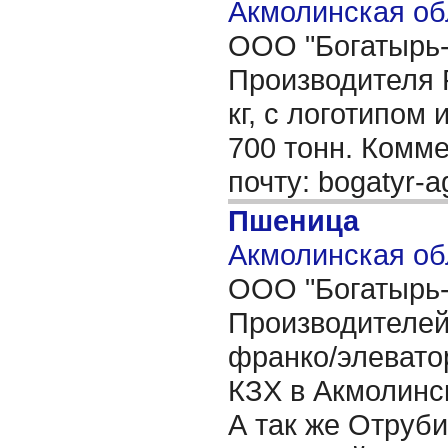
Акмолинская об
OОО "Богатырь-
Производителя Р
кг, с логотипом
700 тонн. Комм
почту: bogatyr-
Пшеница
Акмолинская об
OОО "Богатырь-А
Производителей 
франко/элеватор
КЗХ в Акмолинс
А так же Отруб