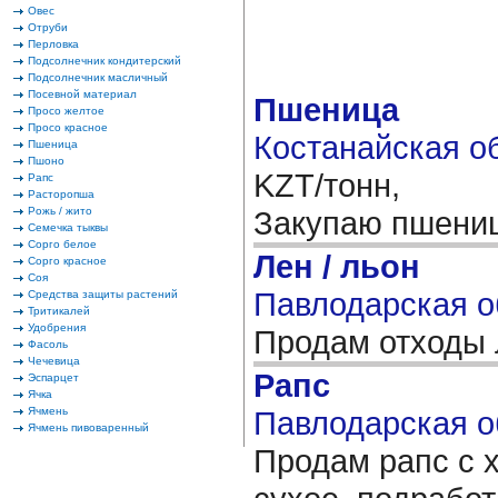
Овес
Отруби
Перловка
Подсолнечник кондитерский
Подсолнечник масличный
Посевной материал
Пшеница
Просо желтое
Просо красное
Костанайская об
Пшеница
Пшоно
KZT/тонн,
Рапс
Расторопша
Рожь / жито
Закупаю пшениц
Семечка тыквы
Сорго белое
Лен / льон
Сорго красное
Соя
Павлодарская о
Средства защиты растений
Тритикалей
Удобрения
Продам отходы 
Фасоль
Чечевица
Рапс
Эспарцет
Ячка
Ячмень
Павлодарская о
Ячмень пивоваренный
Продам рапс с 