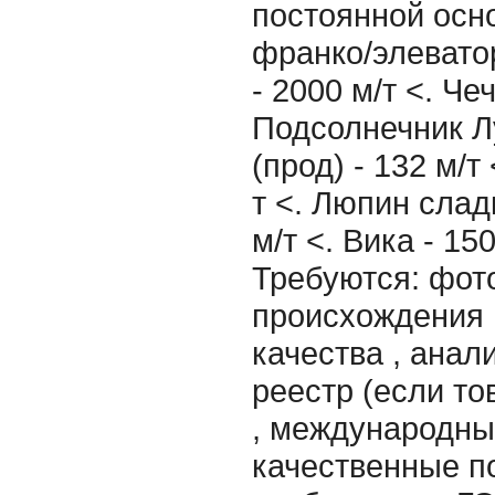
постоянной осно
франко/элеватор
- 2000 м/т <. Че
Подсолнечник Л
(прод) - 132 м/т
т <. Люпин сладк
м/т <. Вика - 15
Требуются: фот
происхождения ,
качества , анал
реестр (если то
, международный
качественные п