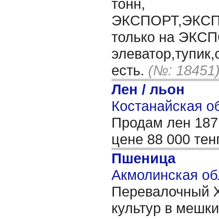
тонн,
ЭКСПОРТ,ЭКСП
только на ЭКСП
элеватор,тупик
есть.
(№: 18451
Лен / льон
Костанайская об
Продам лен 187
цене 88 000 те
Пшеница
Акмолинская об
Перевалочный Х
культур в мешки/