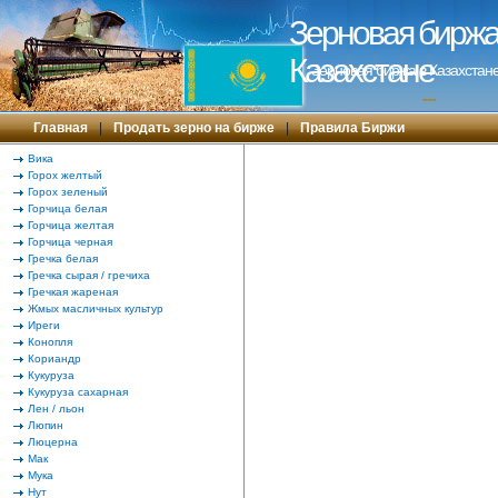
Зерновая биржа 
Казахстане
Зерновая биржа в Казахстане
---
Главная
|
Продать зерно на бирже
|
Правила Биржи
Вика
Горох желтый
Горох зеленый
Горчица белая
Горчица желтая
Горчица черная
Гречка белая
Гречка сырая / гречиха
Гречкая жареная
Жмых масличных культур
Иреги
Конопля
Кориандр
Кукуруза
Кукуруза сахарная
Лен / льон
Люпин
Люцерна
Мак
Мука
Нут