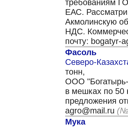
требованиям Г
ЕАС. Рассматри
Акмолинскую об
НДС. Коммерчес
почту: bogatyr-
Фасоль
Северо-Казахста
тонн,
ООО "Богатырь-А
в мешках по 50 
предложения отп
agro@mail.ru
(№
Мука