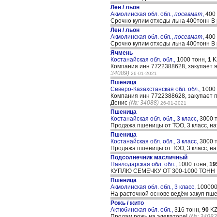
Лен / льон
Акмолинская обл. обл.,
посевмат
,
400 
Срочно купим отходы льна 400тонн 
Лен / льон
Акмолинская обл. обл.,
посевмат
,
400 
Срочно купим отходы льна 400тонн 
Ячмень
Костанайская обл. обл.,
1000 тонн,
1
K
Компания инн 7722388628, закупает я
34089)
26-01-2021
Пшеница
Северо-Казахстанская обл. обл.,
1000
Компания инн 7722388628, закупает пш
Денис
(№: 34088)
26-01-2021
Пшеница
Костанайская обл. обл., 3 класс,
3000 
Продажа пшеницы от ТОО, 3 класс, нат
Пшеница
Костанайская обл. обл., 3 класс,
3000 
Продажа пшеницы от ТОО, 3 класс, нат
Подсолнечник масличный
Павлодарская обл. обл.,
1000 тонн,
19
КУПЛЮ СЕМЕЧКУ ОТ 300-1000 ТОНН
Пшеница
Акмолинская обл. обл., 3 класс,
100000
На расточной основе ведём закуп пше
Рожь / жито
Актюбинская обл. обл.,
316 тонн,
90
KZ
Продам рожь на элеваторе!
(№: 34083