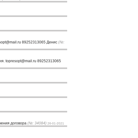
esopt@mail.ru 89252313065 Денис
(№:
ия. topresopt@mail.ru 89252313065
ючения договора
(№: 34084)
26-01-2021