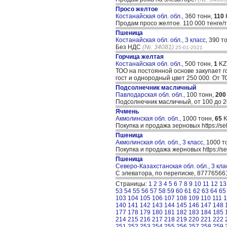
Просо желтое
Костанайская обл. обл.,
360 тонн,
110
Продам просо желтое. 110 000 тенге/т
Пшеница
Костанайская обл. обл., 3 класс,
390 т
Без НДС
(№: 34081)
25-01-2021
Горчица желтая
Костанайская обл. обл.,
500 тонн,
1
KZ
ТОО на постоянной основе закупает го
гост и однородный цвет 250 000. От 
Подсолнечник масличный
Павлодарская обл. обл.,
100 тонн,
200
Подсолнечник масличный, от 100 до 2
Ячмень
Акмолинская обл. обл.,
1000 тонн,
65
K
Покупка и продажа зерновых https://se
Пшеница
Акмолинская обл. обл., 3 класс,
1000 т
Покупка и продажа жерновых https://se
Пшеница
Северо-Казахстанская обл. обл., 3 кла
С элеватора, по переписке, 8777656
Страницы:
1
2
3
4
5
6
7
8
9
10
11
12
13
53
54
55
56
57
58
59
60
61
62
63
64
65
103
104
105
106
107
108
109
110
111
1
140
141
142
143
144
145
146
147
148
177
178
179
180
181
182
183
184
185
214
215
216
217
218
219
220
221
222
251
252
253
254
255
256
257
258
259