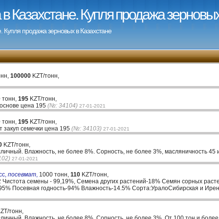
в Казахстане. Купля продажа зерновых
. Купля продажа зерновых в Казахстане
онн,
100000
KZT/тонн,
 тонн,
195
KZT/тонн,
 основе цена 195
(№: 34104)
27-01-2021
 тонн,
195
KZT/тонн,
т закуп семечки цена 195
(№: 34103)
27-01-2021
0
KZT/тонн,
ичный. Влажность, не более 8%. Сорность, не более 3%, масляничность 45 и 
102)
27-01-2021
сс,
посевмат
,
1000 тонн,
110
KZT/тонн,
 Чистота семены - 99,19%, Семена других растений-18% Семян сорных рас
95% Посевная годность-94% Влажность-14.5% Сорта:УралоСибирская и Ирен
ZT/тонн,
ичный. Влажность, не более 8%. Сорность, не более 3%. От 100 тон и более,