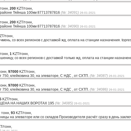
тонн,
200
KZT/тонн,
В районе Тяйнша 100км 87713787816
(№: 34091)
26-01-2021
тонн,
200
KZT/тонн,
В районе Тяйнша 100км 87713787816
(№: 34090)
26-01-2021
ZT/тонн,
чмень, со всех регионов с доставкой жд, оплата на станции назначения. topr
 тонн,
1
KZT/тонн,
еницу, со всех регионов с доставкой только жд, оплата на станции назначен
тонн,
97000
KZT/тонн,
 750, клейковина 30, на элеваторе, С НДС , от СХТП.
(№: 34087)
26-01-2021
тонн,
97000
KZT/тонн,
 750, клейковина 30, на элеваторе, С НДС , от СХТП.
(№: 34086)
26-01-2021
5
KZT/тонн,
 ЦЕНА НА НАШИХ ВОРОТАХ 195
(№: 34085)
26-01-2021
 тонн,
93
KZT/тонн,
ницы на элеваторе или со складов Производителя расчёт сразу в день закл
T/тонн,
)
26-01-2021