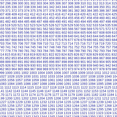
297
298
299
300
301
302
303
304
305
306
307
308
309
310
311
312
313
314
315
334
335
336
337
338
339
340
341
342
343
344
345
346
347
348
349
350
351
35
370
371
372
373
374
375
376
377
378
379
380
381
382
383
384
385
386
387
38
407
408
409
410
411
412
413
414
415
416
417
418
419
420
421
422
423
424
425
444
445
446
447
448
449
450
451
452
453
454
455
456
457
458
459
460
461
46
481
482
483
484
485
486
487
488
489
490
491
492
493
494
495
496
497
498
49
518
519
520
521
522
523
524
525
526
527
528
529
530
531
532
533
534
535
536
555
556
557
558
559
560
561
562
563
564
565
566
567
568
569
570
571
572
57
592
593
594
595
596
597
598
599
600
601
602
603
604
605
606
607
608
609
61
629
630
631
632
633
634
635
636
637
638
639
640
641
642
643
644
645
646
64
666
667
668
669
670
671
672
673
674
675
676
677
678
679
680
681
682
683
68
703
704
705
706
707
708
709
710
711
712
713
714
715
716
717
718
719
720
721
740
741
742
743
744
745
746
747
748
749
750
751
752
753
754
755
756
757
75
777
778
779
780
781
782
783
784
785
786
787
788
789
790
791
792
793
794
79
814
815
816
817
818
819
820
821
822
823
824
825
826
827
828
829
830
831
832
851
852
853
854
855
856
857
858
859
860
861
862
863
864
865
866
867
868
86
888
889
890
891
892
893
894
895
896
897
898
899
900
901
902
903
904
905
90
925
926
927
928
929
930
931
932
933
934
935
936
937
938
939
940
941
942
94
962
963
964
965
966
967
968
969
970
971
972
973
974
975
976
977
978
979
98
999
1000
1001
1002
1003
1004
1005
1006
1007
1008
1009
1010
1011
1012
101
1027
1028
1029
1030
1031
1032
1033
1034
1035
1036
1037
1038
1039
1040
10
1055
1056
1057
1058
1059
1060
1061
1062
1063
1064
1065
1066
1067
1068
10
1083
1084
1085
1086
1087
1088
1089
1090
1091
1092
1093
1094
1095
1096
10
111
1112
1113
1114
1115
1116
1117
1118
1119
1120
1121
1122
1123
1124
1125
11
141
1142
1143
1144
1145
1146
1147
1148
1149
1150
1151
1152
1153
1154
1155
1
170
1171
1172
1173
1174
1175
1176
1177
1178
1179
1180
1181
1182
1183
1184
1
199
1200
1201
1202
1203
1204
1205
1206
1207
1208
1209
1210
1211
1212
121
1227
1228
1229
1230
1231
1232
1233
1234
1235
1236
1237
1238
1239
1240
12
1255
1256
1257
1258
1259
1260
1261
1262
1263
1264
1265
1266
1267
1268
12
1283
1284
1285
1286
1287
1288
1289
1290
1291
1292
1293
1294
1295
1296
12
1311
1312
1313
1314
1315
1316
1317
1318
1319
1320
1321
1322
1323
1324
13
1339
1340
1341
1342
1343
1344
1345
1346
1347
1348
1349
1350
1351
1352
13