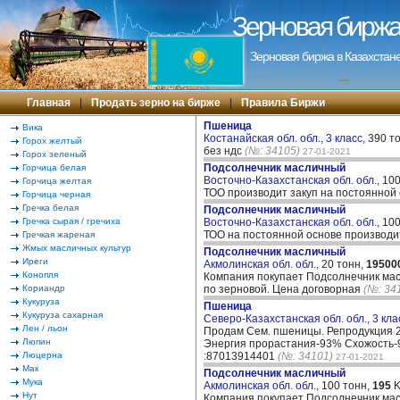
Зерновая биржа 
Зерновая биржа в Казахстане
---
Главная
|
Продать зерно на бирже
|
Правила Биржи
Пшеница
Вика
Костанайская обл. обл., 3 класс,
390 т
Горох желтый
без ндс
(№: 34105)
27-01-2021
Горох зеленый
Подсолнечник масличный
Горчица белая
Восточно-Казахстанская обл. обл.,
100
Горчица желтая
ТОО производит закуп на постоянной
Горчица черная
Гречка белая
Подсолнечник масличный
Гречка сырая / гречиха
Восточно-Казахстанская обл. обл.,
100
ТОО на постоянной основе производи
Гречкая жареная
Жмых масличных культур
Подсолнечник масличный
Иреги
Акмолинская обл. обл.,
20 тонн,
19500
Конопля
Компания покупает Подсолнечник масл
Кориандр
по зерновой. Цена договорная
(№: 34
Кукуруза
Пшеница
Кукуруза сахарная
Северо-Казахстанская обл. обл., 3 кла
Лен / льон
Продам Сем. пшеницы. Репродукция 2
Люпин
Энергия прорастания-93% Схожость-
Люцерна
:87013914401
(№: 34101)
27-01-2021
Мак
Подсолнечник масличный
Мука
Акмолинская обл. обл.,
100 тонн,
195
K
Нут
Компания покупает Подсолнечник масл