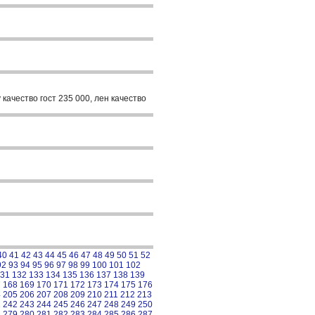
качество гост 235 000, лен качество
40
41
42
43
44
45
46
47
48
49
50
51
52
92
93
94
95
96
97
98
99
100
101
102
31
132
133
134
135
136
137
138
139
7
168
169
170
171
172
173
174
175
176
4
205
206
207
208
209
210
211
212
213
1
242
243
244
245
246
247
248
249
250
8
279
280
281
282
283
284
285
286
287