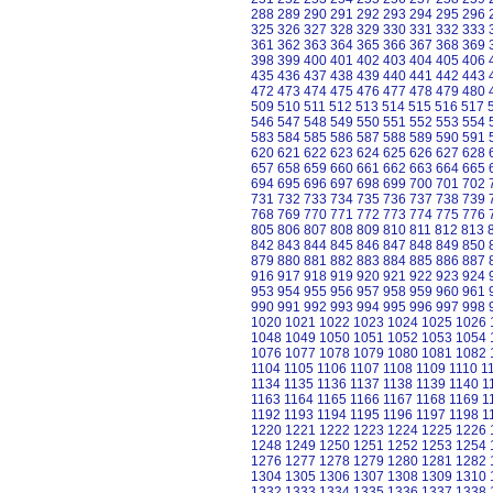
288
289
290
291
292
293
294
295
296
325
326
327
328
329
330
331
332
333
361
362
363
364
365
366
367
368
369
398
399
400
401
402
403
404
405
406
435
436
437
438
439
440
441
442
443
472
473
474
475
476
477
478
479
480
509
510
511
512
513
514
515
516
517
546
547
548
549
550
551
552
553
554
583
584
585
586
587
588
589
590
591
620
621
622
623
624
625
626
627
628
657
658
659
660
661
662
663
664
665
694
695
696
697
698
699
700
701
702
731
732
733
734
735
736
737
738
739
768
769
770
771
772
773
774
775
776
805
806
807
808
809
810
811
812
813
842
843
844
845
846
847
848
849
850
879
880
881
882
883
884
885
886
887
916
917
918
919
920
921
922
923
924
953
954
955
956
957
958
959
960
961
990
991
992
993
994
995
996
997
998
1020
1021
1022
1023
1024
1025
1026
1048
1049
1050
1051
1052
1053
1054
1076
1077
1078
1079
1080
1081
1082
1104
1105
1106
1107
1108
1109
1110
1
1134
1135
1136
1137
1138
1139
1140
1
1163
1164
1165
1166
1167
1168
1169
1
1192
1193
1194
1195
1196
1197
1198
1
1220
1221
1222
1223
1224
1225
1226
1248
1249
1250
1251
1252
1253
1254
1276
1277
1278
1279
1280
1281
1282
1304
1305
1306
1307
1308
1309
1310
1332
1333
1334
1335
1336
1337
1338