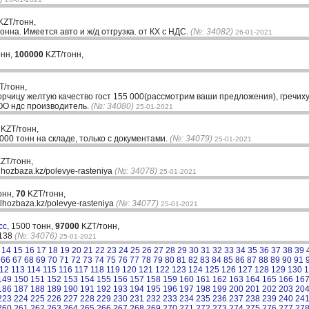
KZT/тонн,
онна. Имеется авто и ж/д отгрузка. от КХ с НДС.
(№: 34082)
26-01-2021
онн,
100000
KZT/тонн,
T/тонн,
рчицу желтую качество гост 155 000(рассмотрим ваши предложения), гречиху 
ТОО ндс производитель.
(№: 34080)
25-01-2021
KZT/тонн,
000 тонн на складе, только с документами.
(№: 34079)
25-01-2021
ZT/тонн,
lhozbaza.kz/polevye-rasteniya
(№: 34078)
25-01-2021
онн,
70
KZT/тонн,
lhozbaza.kz/polevye-rasteniya
(№: 34077)
25-01-2021
сс,
1500 тонн,
97000
KZT/тонн,
6138
(№: 34076)
25-01-2021
14
15
16
17
18
19
20
21
22
23
24
25
26
27
28
29
30
31
32
33
34
35
36
37
38
39
66
67
68
69
70
71
72
73
74
75
76
77
78
79
80
81
82
83
84
85
86
87
88
89
90
91
12
113
114
115
116
117
118
119
120
121
122
123
124
125
126
127
128
129
130
1
149
150
151
152
153
154
155
156
157
158
159
160
161
162
163
164
165
166
16
186
187
188
189
190
191
192
193
194
195
196
197
198
199
200
201
202
203
20
223
224
225
226
227
228
229
230
231
232
233
234
235
236
237
238
239
240
24
260
261
262
263
264
265
266
267
268
269
270
271
272
273
274
275
276
277
27