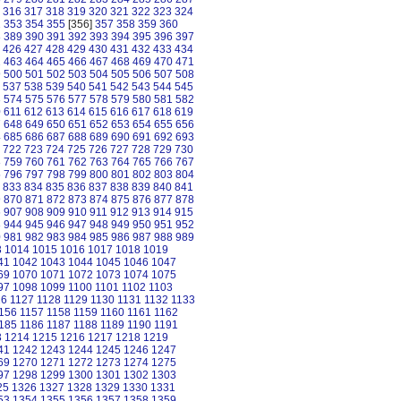
316
317
318
319
320
321
322
323
324
2
353
354
355
[356]
357
358
359
360
8
389
390
391
392
393
394
395
396
397
426
427
428
429
430
431
432
433
434
2
463
464
465
466
467
468
469
470
471
9
500
501
502
503
504
505
506
507
508
537
538
539
540
541
542
543
544
545
3
574
575
576
577
578
579
580
581
582
0
611
612
613
614
615
616
617
618
619
7
648
649
650
651
652
653
654
655
656
4
685
686
687
688
689
690
691
692
693
722
723
724
725
726
727
728
729
730
8
759
760
761
762
763
764
765
766
767
5
796
797
798
799
800
801
802
803
804
833
834
835
836
837
838
839
840
841
9
870
871
872
873
874
875
876
877
878
6
907
908
909
910
911
912
913
914
915
3
944
945
946
947
948
949
950
951
952
0
981
982
983
984
985
986
987
988
989
3
1014
1015
1016
1017
1018
1019
41
1042
1043
1044
1045
1046
1047
69
1070
1071
1072
1073
1074
1075
97
1098
1099
1100
1101
1102
1103
26
1127
1128
1129
1130
1131
1132
1133
156
1157
1158
1159
1160
1161
1162
185
1186
1187
1188
1189
1190
1191
3
1214
1215
1216
1217
1218
1219
41
1242
1243
1244
1245
1246
1247
69
1270
1271
1272
1273
1274
1275
97
1298
1299
1300
1301
1302
1303
25
1326
1327
1328
1329
1330
1331
53
1354
1355
1356
1357
1358
1359