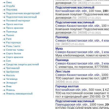
Овес
договорная
(№: 34100)
27-01-2021
Отруби
Подсолнечник масличный
Перловка
Костанайская обл. обл.,
100 тонн,
190
Подсолнечник кондитерский
Компания покупает Подсолнечник масл
Подсолнечник масличный
договорная
(№: 34099)
27-01-2021
Посевной материал
Подсолнечник масличный
Просо желтое
Северо-Казахстанская обл. обл.,
100 
Просо красное
Компания покупает Подсолнечник масл
Пшеница
договорная
(№: 34098)
27-01-2021
Пшоно
Пшеница
Рапс
Северо-Казахстанская обл. обл., 4 кла
Расторопша
(№: 34097)
27-01-2021
Рожь / жито
Мука
Семечка тыквы
Северо-Казахстанская обл. обл., 1 кла
Сорго белое
Мука хлебопекарная, помол из качеств
Сорго красное
Пшеница
Соя
Северо-Казахстанская обл. обл., 3 кла
Средства защиты растений
С элеватора, по переписке, 8777656
Тритикалей
Лен / льон
Удобрения
Северо-Казахстанская обл. обл.,
1000
Фасоль
ТОО закупает лен качество гост, ЦВЕ
Чечевица
34094)
26-01-2021
Эспарцет
Горчица желтая
Ячка
Костанайская обл. обл.,
500 тонн,
1
KZ
Ячмень
ТОО на постоянной основе закупает го
Ячмень пивоваренный
гост и однородный цвет 250 000. От 
Подсолнечник масличный
Павлодарская обл. обл.,
1000 тонн,
20
КУПЛЮ ПОДСОЛНЕЧНИК МАСЛИЧНЫЙ, 