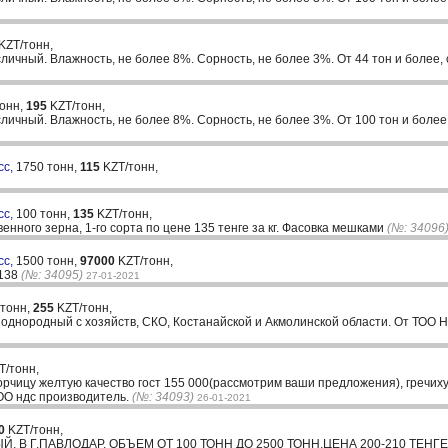
KZT/тонн,
ичный. Влажность, не более 8%. Сорность, не более 3%. От 44 тон и более, 
тонн,
195
KZT/тонн,
ичный. Влажность, не более 8%. Сорность, не более 3%. От 100 тон и более,
сс,
1750 тонн,
115
KZT/тонн,
сс,
100 тонн,
135
KZT/тонн,
енного зерна, 1-го сорта по цене 135 тенге за кг. Фасовка мешками
(№: 34096
сс,
1500 тонн,
97000
KZT/тонн,
6138
(№: 34095)
27-01-2021
 тонн,
255
KZT/тонн,
Т однородный с хозяйств, СКО, Костанайской и Акмолинской области. От ТОО
T/тонн,
рчицу желтую качество гост 155 000(рассмотрим ваши предложения), гречиху 
ТОО ндс производитель.
(№: 34093)
26-01-2021
0
KZT/тонн,
В Г.ПАВЛОДАР, ОБЪЕМ ОТ 100 ТОНН ДО 2500 ТОНН,ЦЕНА 200-210 ТЕНГЕ