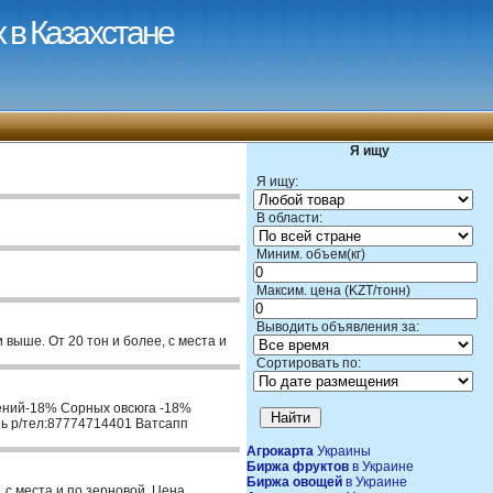
 в Казахстане
Я ищу
Я ищу:
В области:
Миним. объем(кг)
Максим. цена (KZT/тонн)
Выводить объявления за:
выше. От 20 тон и более, с места и
Сортировать по:
тений-18% Сорных овсюга -18%
ь р/тел:87774714401 Ватсапп
Агрокарта
Украины
Биржа фруктов
в Украине
Биржа овощей
в Украине
 с места и по зерновой. Цена