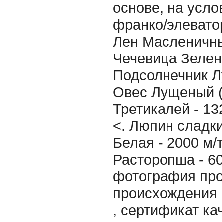
основе, на усло
франко/элеватор
Лен Масленичный
Чечевица Зелена
Подсолнечник Лу
Овес Лущеный (п
Третикалей - 132
<. Люпин сладки
Белая - 2000 м/т
Расторопша - 60
фотография про
происхождения 
, сертификат ка