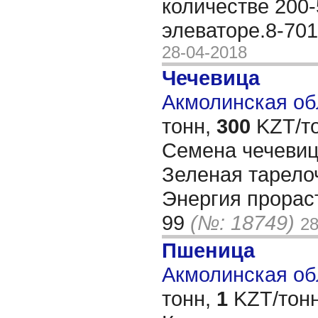
количестве 200-
элеваторе.8-70
28-04-2018
Чечевица
Акмолинская обл
тонн,
300
KZT/то
Семена чечевиц
Зеленая тарелоч
Энергия прораст
99
(№: 18749)
28
Пшеница
Акмолинская обл
тонн,
1
KZT/тонн