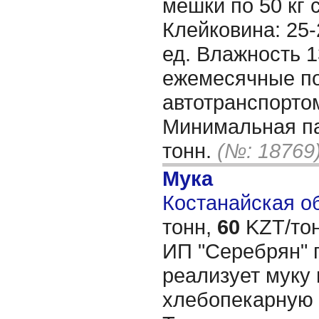
мешки по 50 кг 
Клейковина: 25-
ед. Влажность 
ежемесячные по
автотранспортом
Минимальная па
тонн.
(№: 18769
Мука
Костанайская об
тонн,
60
KZT/тон
ИП "Серебрян" 
реализует муку
хлебопекарную 