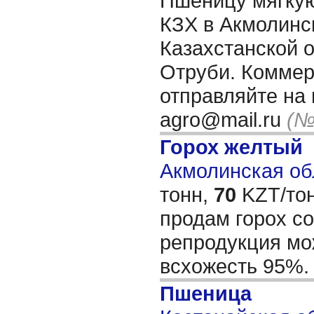
Пшеницу мягкую;
КЗХ в Акмолинс
Казахстанской о
Отруби. Коммер
отправляйте на 
agro@mail.ru
(№
Горох желтый
Акмолинская об
тонн,
70
KZT/тон
продам горох со
репродукция мо
всхожесть 95%
Пшеница