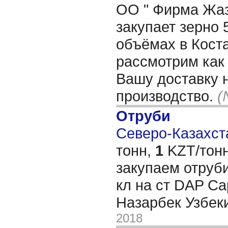
ОО " Фирма Жаз
закупает зерно 
объёмах в Кост
рассмотрим как
Вашу доставку 
производство.
(
Отруби
Северо-Казахста
тонн,
1
KZT/тонн
закупаем отруби
кл на ст DAP Са
Назарбек Узбек
2018