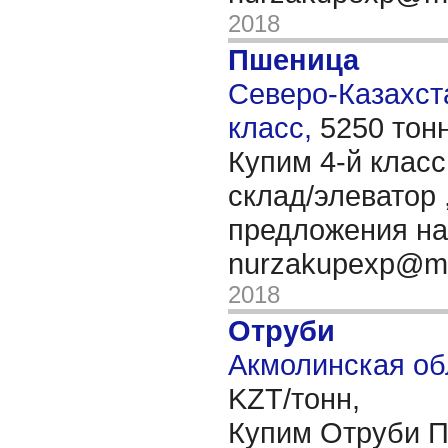
2018
Пшеница
Северо-Казахста
класс,
5250 тон
Купим 4-й клас
склад/элеватор 
предложения на 
nurzakupexp@ma
2018
Отруби
Акмолинская об
KZT/тонн,
Купим Отруби 