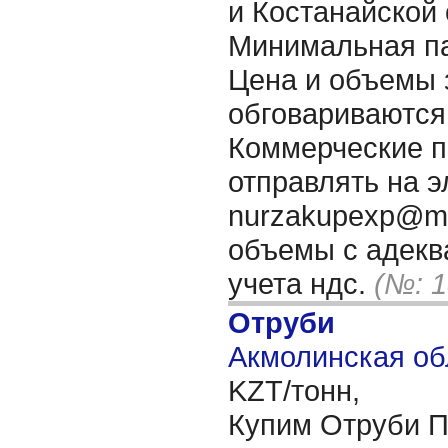
и Костанайской 
Минимальная пар
Цена и объемы 
обговариваются
Коммерческие 
отправлять на э
nurzakupexp@ma
объемы с адекв
учета ндс.
(№: 1
Отруби
Акмолинская об
KZT/тонн,
Купим Отруби 