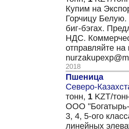
Купим на Экспо
Горчицу Белую. 
биг-бэгах. Пред
НДС. Коммерче
отправляйте на 
nurzakupexp@ma
2018
Пшеница
Северо-Казахста
тонн,
1
KZT/тонн
ООО "Богатырь-
3, 4, 5-ого клас
линейных элева