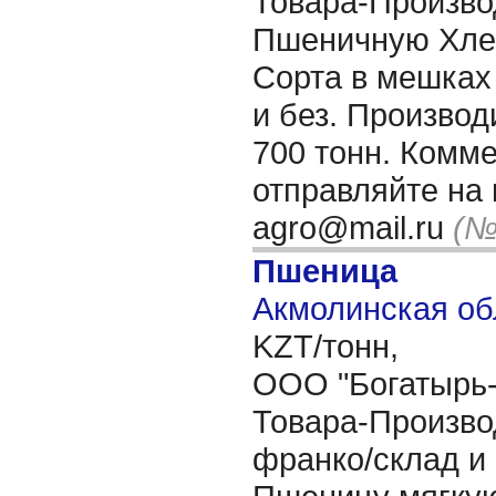
Товара-Произво
Пшеничную Хле
Сорта в мешках 
и без. Производ
700 тонн. Комм
отправляйте на 
agro@mail.ru
(№
Пшеница
Акмолинская об
KZT/тонн,
OОО "Богатырь-А
Товара-Произво
франко/склад и