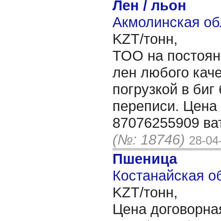
Лен / льон
Акмолинская об
KZT/тонн,
ТОО на постоян
лен любого каче
погрузкой в биг 
переписи. Цена
87076255909 ва
(№: 18746)
28-04
Пшеница
Костанайская об
KZT/тонн,
Цена договорна