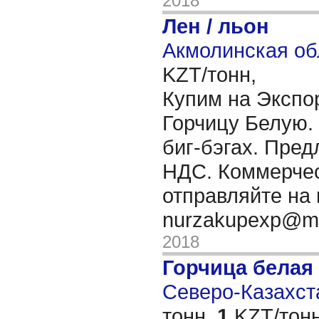
2018
Лен / льон
Акмолинская об
KZT/тонн,
Купим на Экспо
Горчицу Белую. 
биг-бэгах. Пред
НДС. Коммерче
отправляйте на 
nurzakupexp@ma
2018
Горчица белая
Северо-Казахста
тонн,
1
KZT/тонн