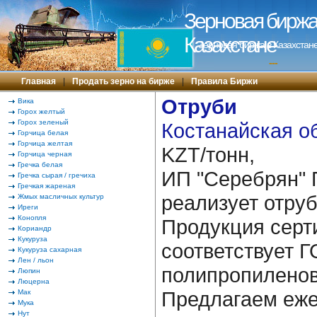
Зерновая биржа 
Казахстане
Зерновая биржа в Казахстане
---
Главная
|
Продать зерно на бирже
|
Правила Биржи
Отруби
Вика
Горох желтый
Горох зеленый
Костанайская об
Горчица белая
Горчица желтая
KZT/тонн,
Горчица черная
Гречка белая
ИП "Серебрян" 
Гречка сырая / гречиха
Гречкая жареная
реализует отру
Жмых масличных культур
Иреги
Конопля
Продукция серт
Кориандр
Кукуруза
соответствует Г
Кукуруза сахарная
Лен / льон
полипропиленов
Люпин
Люцерна
Предлагаем еже
Мак
Мука
Нут