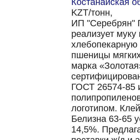
Костанайская об
KZT/тонн,
ИП "Серебрян" 
реализует муку
хлебопекарную 
пшеницы мягких
марка «Золотая
сертифицирован
ГОСТ 26574-85 
полипропиленов
логотипом. Клей
Белизна 63-65 у
14,5%. Предла
поставки ж/д и 