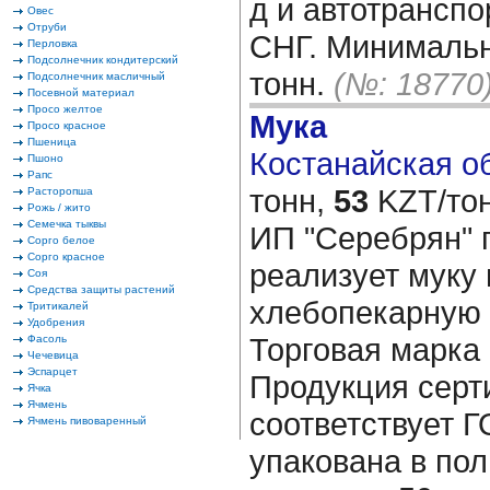
д и автотранспо
Овес
Отруби
СНГ. Минимальн
Перловка
Подсолнечник кондитерский
тонн.
(№: 18770
Подсолнечник масличный
Посевной материал
Просо желтое
Мука
Просо красное
Пшеница
Костанайская об
Пшоно
Рапс
тонн,
53
KZT/тон
Расторопша
Рожь / жито
Семечка тыквы
ИП "Серебрян" 
Сорго белое
Сорго красное
реализует муку
Соя
Средства защиты растений
хлебопекарную 
Тритикалей
Удобрения
Торговая марка
Фасоль
Чечевица
Эспарцет
Продукция серт
Ячка
Ячмень
соответствует Г
Ячмень пивоваренный
упакована в по