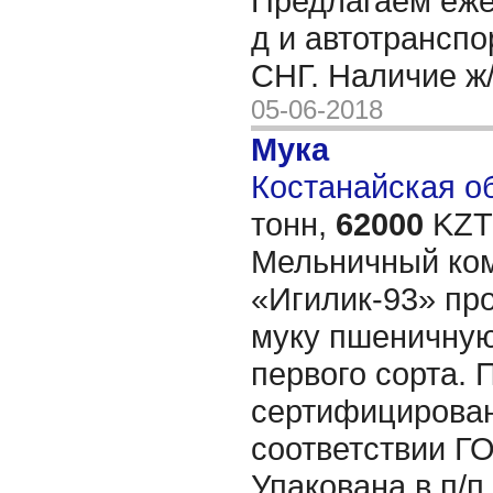
Предлагаем еже
д и автотранспо
СНГ. Наличие ж
05-06-2018
Мука
Костанайская об
тонн,
62000
KZT/
Мельничный ко
«Игилик-93» про
муку пшеничну
первого сорта. 
сертифицирован
соответствии Г
Упакована в п/п