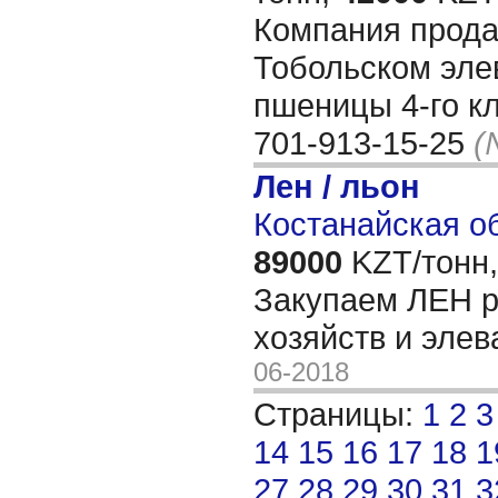
Компания прода
Тобольском эле
пшеницы 4-го к
701-913-15-25
(
Лен / льон
Костанайская об
89000
KZT/тонн,
Закупаем ЛЕН р
хозяйств и элев
06-2018
Страницы:
1
2
3
14
15
16
17
18
1
27
28
29
30
31
3