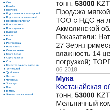
тонн,
53000
KZT/
Овес
Отруби
Продажа мягкой
Перловка
Подсолнечник кондитерский
Подсолнечник масличный
ТОО с НДС на л
Посевной материал
Просо желтое
Акмолинской обл
Просо красное
Пшеница
Показатели: На
Пшоно
Рапс
27 Зерн.примесь
Расторопша
Рожь / жито
Семечка тыквы
влажность 14 це
Сорго белое
Сорго красное
погрузкой) ТОР
Соя
Средства защиты растений
06-2018
Тритикалей
Удобрения
Мука
Фасоль
Чечевица
Эспарцет
Костанайская об
Ячка
Ячмень
тонн,
53000
KZT/
Ячмень пивоваренный
Мельничный ко