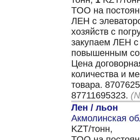
ТОО на постоян
ЛЕН с элеваторо
хозяйств с погру
закупаем ЛЕН с
повышенным сор
Цена договорная
количества и м
товара. 8707625
87711695323.
(№
Лен / льон
Акмолинская об
KZT/тонн,
ТОО на постоян