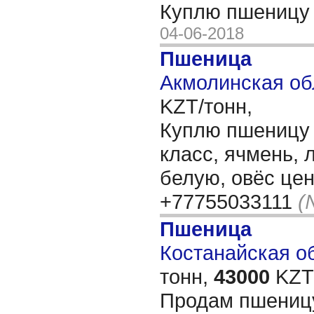
Куплю пшеницу 
04-06-2018
Пшеница
Акмолинская об
KZT/тонн,
Куплю пшеницу 
класс, ячмень, 
белую, овёс це
+77755033111
(
Пшеница
Костанайская об
тонн,
43000
KZT/
Продам пшеницу