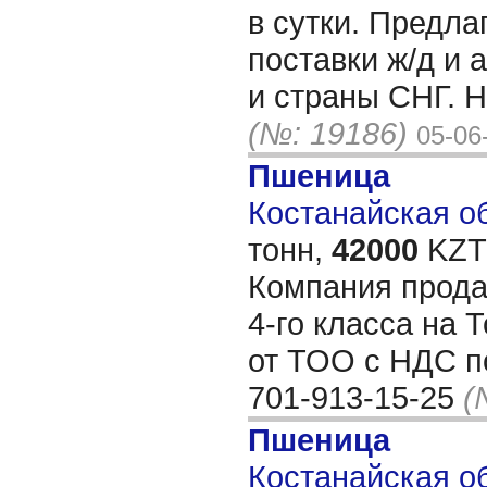
в сутки. Предл
поставки ж/д и 
и страны СНГ. Н
(№: 19186)
05-06
Пшеница
Костанайская об
тонн,
42000
KZT/
Компания прода
4-го класса на 
от ТОО с НДС по
701-913-15-25
(
Пшеница
Костанайская об