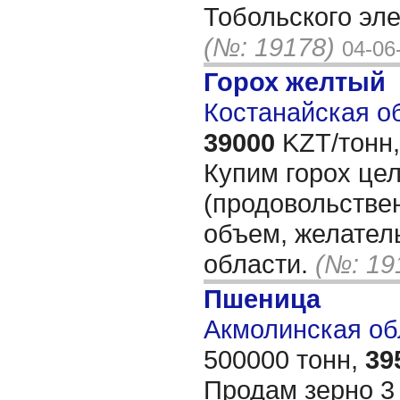
Тобольского эл
(№: 19178)
04-06
Горох желтый
Костанайская об
39000
KZT/тонн,
Купим горох це
(продовольстве
объем, желател
области.
(№: 19
Пшеница
Акмолинская обл
500000 тонн,
39
Продам зерно 3