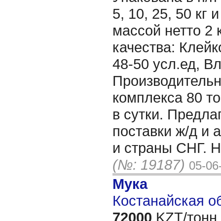
5, 10, 25, 50 кг
массой нетто 2 
качества: Клей
48-50 усл.ед, В
Производительн
комплекса 80 то
в сутки. Предл
поставки ж/д и 
и страны СНГ. Н
(№: 19187)
05-06
Мука
Костанайская об
72000
KZT/тонн,