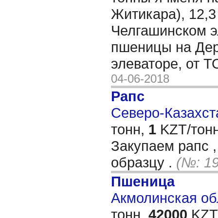
Житикара), 12,3
Челгашинском э
пшеницы на Де
элеваторе, от 
04-06-2018
Рапс
Северо-Казахста
тонн,
1
KZT/тонн
Закупаем рапс ,
образцу .
(№: 1
Пшеница
Акмолинская обл
тонн,
42000
KZT/