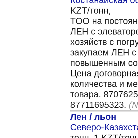
KZT/тонн,
ТОО на постоян
ЛЕН с элеваторо
хозяйств с погру
закупаем ЛЕН с
повышенным сор
Цена договорная
количества и м
товара. 8707625
87711695323.
(№
Лен / льон
Северо-Казахста
тонн,
1
KZT/тонн