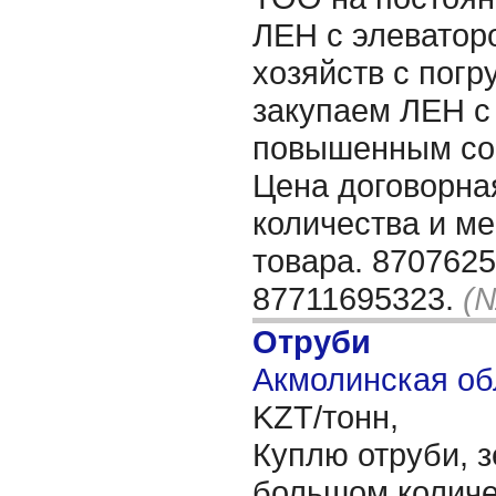
ЛЕН с элеваторо
хозяйств с погру
закупаем ЛЕН с
повышенным сор
Цена договорная
количества и м
товара. 8707625
87711695323.
(№
Отруби
Акмолинская об
KZT/тонн,
Куплю отруби, 
большом колич