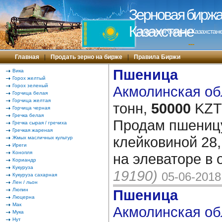
Зерновая биржа 
Казахстане
Зерновая биржа в Казахстане
---
Главная
|
Продать зерно на бирже
|
Правила Биржи
Пшеница
Вика
Горох желтый
Горох зеленый
Акмолинская обл
Горчица белая
Горчица желтая
тонн,
50000
KZT/
Горчица черная
Гречка белая
Продам пшеницу
Гречка сырая / гречиха
Гречкая жареная
клейковиной 28,
Жмых масличных культур
Иреги
Конопля
на элеваторе в
Кориандр
Кукуруза
19190)
05-06-2018
Кукуруза сахарная
Лен / льон
Люпин
Пшеница
Люцерна
Мак
Акмолинская обл
Мука
Нут