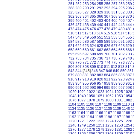
251
252
253
254
255
256
257
258
259
288
289
290
291
292
293
294
295
296
325
326
327
328
329
330
331
332
333
362
363
364
365
366
367
368
369
370
399
400
401
402
403
404
405
406
407
436
437
438
439
440
441
442
443
444
473
474
475
476
477
478
479
480
481
510
511
512
513
514
515
516
517
518
547
548
549
550
551
552
553
554
555
584
585
586
587
588
589
590
591
592
621
622
623
624
625
626
627
628
629
658
659
660
661
662
663
664
665
666
695
696
697
698
699
700
701
702
703
732
733
734
735
736
737
738
739
740
769
770
771
772
773
774
775
776
777
806
807
808
809
810
811
812
813
814
843
844
[845]
846
847
848
849
850
851
879
880
881
882
883
884
885
886
887
916
917
918
919
920
921
922
923
924
953
954
955
956
957
958
959
960
961
990
991
992
993
994
995
996
997
998
1020
1021
1022
1023
1024
1025
1026
1048
1049
1050
1051
1052
1053
1054
1076
1077
1078
1079
1080
1081
1082
1104
1105
1106
1107
1108
1109
1110
1
1134
1135
1136
1137
1138
1139
1140
1
1163
1164
1165
1166
1167
1168
1169
1
1192
1193
1194
1195
1196
1197
1198
1
1220
1221
1222
1223
1224
1225
1226
1248
1249
1250
1251
1252
1253
1254
1276
1277
1278
1279
1280
1281
1282
1304
1305
1306
1307
1308
1309
1310