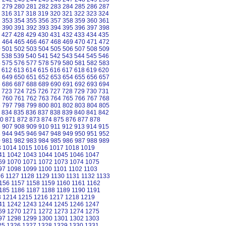
8
279
280
281
282
283
284
285
286
287
316
317
318
319
320
321
322
323
324
2
353
354
355
356
357
358
359
360
361
9
390
391
392
393
394
395
396
397
398
427
428
429
430
431
432
433
434
435
3
464
465
466
467
468
469
470
471
472
0
501
502
503
504
505
506
507
508
509
538
539
540
541
542
543
544
545
546
4
575
576
577
578
579
580
581
582
583
612
613
614
615
616
617
618
619
620
8
649
650
651
652
653
654
655
656
657
5
686
687
688
689
690
691
692
693
694
723
724
725
726
727
728
729
730
731
9
760
761
762
763
764
765
766
767
768
6
797
798
799
800
801
802
803
804
805
834
835
836
837
838
839
840
841
842
0
871
872
873
874
875
876
877
878
6
907
908
909
910
911
912
913
914
915
3
944
945
946
947
948
949
950
951
952
0
981
982
983
984
985
986
987
988
989
3
1014
1015
1016
1017
1018
1019
41
1042
1043
1044
1045
1046
1047
69
1070
1071
1072
1073
1074
1075
97
1098
1099
1100
1101
1102
1103
26
1127
1128
1129
1130
1131
1132
1133
156
1157
1158
1159
1160
1161
1162
185
1186
1187
1188
1189
1190
1191
3
1214
1215
1216
1217
1218
1219
41
1242
1243
1244
1245
1246
1247
69
1270
1271
1272
1273
1274
1275
97
1298
1299
1300
1301
1302
1303
25
1326
1327
1328
1329
1330
1331