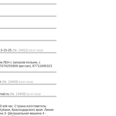
13-15-25
(№: 19411)
03-07-2018
ем ЛЕН с запахом полыни, с
87076255909 (ватсап), 87711695323
ет
(№: 19409)
03-07-2018
mail.ru
(№: 19408)
02-07-2018
кг/в час. Страна изготовитель:
-Кубани, Краснодарского края. Линия
на 3- Шелушильная машина 4 -