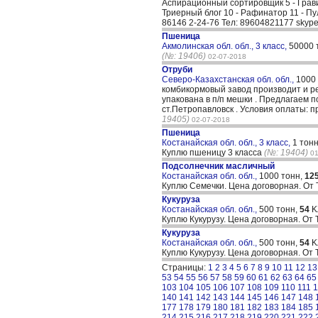
Аспирационный сортировщик 5 - Грав
Триерный блог 10 - Рафинатор 11 - Пу
86146 2-24-76 Тел: 89604821177 skype:
Пшеница
Акмолинская обл. обл., 3 класс,
50000 
(№: 19406)
02-07-2018
Отруби
Северо-Казахстанская обл. обл.,
1000
комбикормовый завод производит и р
упакована в п/п мешки . Предлагаем п
ст.Петропавловск . Условия оплаты: п
19405)
02-07-2018
Пшеница
Костанайская обл. обл., 3 класс,
1 тон
Куплю пшеницу 3 класса
(№: 19404)
01
Подсолнечник масличный
Костанайская обл. обл.,
1000 тонн,
12
Куплю Семечки. Цена договорная. От
Кукуруза
Костанайская обл. обл.,
500 тонн,
54
K
Куплю Кукурузу. Цена договорная. От
Кукуруза
Костанайская обл. обл.,
500 тонн,
54
K
Куплю Кукурузу. Цена договорная. От
Страницы:
1
2
3
4
5
6
7
8
9
10
11
12
13
53
54
55
56
57
58
59
60
61
62
63
64
65
103
104
105
106
107
108
109
110
111
1
140
141
142
143
144
145
146
147
148
177
178
179
180
181
182
183
184
185
214
215
216
217
218
219
220
221
222