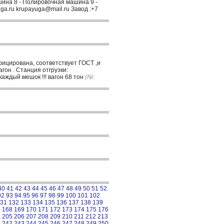
ина 8 - Полировочная машина 9 -
ga.ru krupayuga@mail.ru Завод :+7
ицирована, соответствует ГОСТ ,и
гон . Станция отгрузки:
аждый мешок !!! вагон 68 тон
(№:
40
41
42
43
44
45
46
47
48
49
50
51
52
92
93
94
95
96
97
98
99
100
101
102
31
132
133
134
135
136
137
138
139
7
168
169
170
171
172
173
174
175
176
4
205
206
207
208
209
210
211
212
213
1
242
243
244
245
246
247
248
249
250