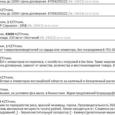
 тонны до 1000т Цена договорная. 87056205222
(№: 19415)
03-07-2018
KZT/тонн,
 тонны до 1000т Цена договорная. 87056205222
(№: 19414)
03-07-2018
тонн,
1
KZT/тонн,
AP Сарыагач - 185$
(№: 19413)
03-07-2018
онн,
43000
KZT/тонн,
клада. 220 км от г.Костанай
(№: 19412)
03-07-2018
онн,
1
KZT/тонн,
 от товаропроизводителей со скдада или элеватора, без посредников.8-701-9
ZT/тонн,
Н с элеваторов по переписи, с хозяйств с погрузкой в биг беги. Также закупа
а договорная, зависит от качества, количества и местонахождения товара. 
KZT/тонн,
йствах и элеваторах костанайской области за наличный и безналичный расч
/тонн,
мешках, на условиях фса вагон, в Казахстане. Ждем предложений krupayuga@
0
KZT/тонн,
ю по переработке риса, красной чечевицы, гороха. Производительность 3500 
 семь миллионов четыреста тысяч) рублей. Линия находиться в г. Славянск-на
удований: 1 - Зерноочистительный сепаратор 2 - Камнеотделительная маши