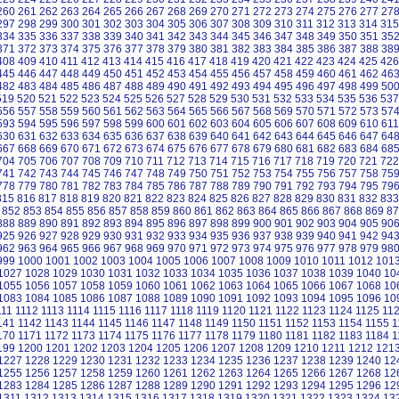
260
261
262
263
264
265
266
267
268
269
270
271
272
273
274
275
276
277
27
297
298
299
300
301
302
303
304
305
306
307
308
309
310
311
312
313
314
315
334
335
336
337
338
339
340
341
342
343
344
345
346
347
348
349
350
351
35
371
372
373
374
375
376
377
378
379
380
381
382
383
384
385
386
387
388
38
408
409
410
411
412
413
414
415
416
417
418
419
420
421
422
423
424
425
426
445
446
447
448
449
450
451
452
453
454
455
456
457
458
459
460
461
462
46
482
483
484
485
486
487
488
489
490
491
492
493
494
495
496
497
498
499
50
519
520
521
522
523
524
525
526
527
528
529
530
531
532
533
534
535
536
537
556
557
558
559
560
561
562
563
564
565
566
567
568
569
570
571
572
573
57
593
594
595
596
597
598
599
600
601
602
603
604
605
606
607
608
609
610
611
630
631
632
633
634
635
636
637
638
639
640
641
642
643
644
645
646
647
64
667
668
669
670
671
672
673
674
675
676
677
678
679
680
681
682
683
684
68
704
705
706
707
708
709
710
711
712
713
714
715
716
717
718
719
720
721
722
741
742
743
744
745
746
747
748
749
750
751
752
753
754
755
756
757
758
75
778
779
780
781
782
783
784
785
786
787
788
789
790
791
792
793
794
795
79
815
816
817
818
819
820
821
822
823
824
825
826
827
828
829
830
831
832
833
852
853
854
855
856
857
858
859
860
861
862
863
864
865
866
867
868
869
87
888
889
890
891
892
893
894
895
896
897
898
899
900
901
902
903
904
905
90
925
926
927
928
929
930
931
932
933
934
935
936
937
938
939
940
941
942
94
962
963
964
965
966
967
968
969
970
971
972
973
974
975
976
977
978
979
98
999
1000
1001
1002
1003
1004
1005
1006
1007
1008
1009
1010
1011
1012
101
1027
1028
1029
1030
1031
1032
1033
1034
1035
1036
1037
1038
1039
1040
10
1055
1056
1057
1058
1059
1060
1061
1062
1063
1064
1065
1066
1067
1068
10
1083
1084
1085
1086
1087
1088
1089
1090
1091
1092
1093
1094
1095
1096
10
111
1112
1113
1114
1115
1116
1117
1118
1119
1120
1121
1122
1123
1124
1125
11
141
1142
1143
1144
1145
1146
1147
1148
1149
1150
1151
1152
1153
1154
1155
1
170
1171
1172
1173
1174
1175
1176
1177
1178
1179
1180
1181
1182
1183
1184
1
199
1200
1201
1202
1203
1204
1205
1206
1207
1208
1209
1210
1211
1212
121
1227
1228
1229
1230
1231
1232
1233
1234
1235
1236
1237
1238
1239
1240
12
1255
1256
1257
1258
1259
1260
1261
1262
1263
1264
1265
1266
1267
1268
12
1283
1284
1285
1286
1287
1288
1289
1290
1291
1292
1293
1294
1295
1296
12
1311
1312
1313
1314
1315
1316
1317
1318
1319
1320
1321
1322
1323
1324
13