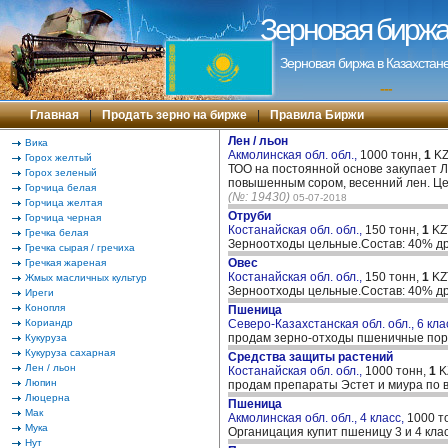
Зерновая биржа 
Зерновая биржа в Казахстане
---
Главная
|
Продать зерно на бирже
|
Правила Биржи
Лен / льон
Вика
Акмолинская обл. обл.,
1000 тонн,
1
KZ
Горох желтый
ТОО на постоянной основе закупает ЛЕ
Горох зеленый
повышенным сором, весенний лен. Цен
Горчица белая
(№: 19430)
05-07-2018
Горчица желтая
Отруби
Горчица черная
Костанайская обл. обл.,
150 тонн,
1
KZ
Гречка белая
Зерноотходы цельные.Состав: 40% др
Гречка сырая / гречиха
Овес
Гречкая жареная
Костанайская обл. обл.,
150 тонн,
1
KZ
Жмых масличных культур
Зерноотходы цельные.Состав: 40% др
Иреги
Конопля
Пшеница
Кориандр
Северо-Казахстанская обл. обл., 6 кла
продам зерно-отходы пшеничные поря
Кукуруза
Кукуруза сахарная
Средства защиты растений
Лен / льон
Костанайская обл. обл.,
1000 тонн,
1
K
Люпин
продам препараты Эстет и миура по 
Люцерна
Пшеница
Мак
Акмолинская обл. обл., 4 класс,
1000 т
Мука
Органицация купит пшеницу 3 и 4 кла
Нут