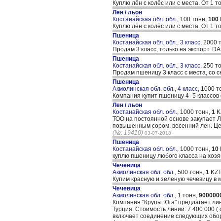
Куплю лён с колёс или с места. От 1
Лен / льон
Костанайская обл. обл.,
100 тонн,
100
Куплю лён с колёс или с места. От 1
Пшеница
Костанайская обл. обл., 3 класс,
2000 
Продам 3 класс, только на экспорт. D
Пшеница
Костанайская обл. обл., 3 класс,
250 т
Продам пшеницу 3 класс с места, со с
Пшеница
Акмолинская обл. обл., 4 класс,
1000 т
Компания купит пшеницу 4- 5 классов
Лен / льон
Костанайская обл. обл.,
1000 тонн,
1
K
ТОО на постоянной основе закупает ЛЕ
повышенным сором, весенний лен. Цен
(№: 19410)
03-07-2018
Пшеница
Костанайская обл. обл.,
1000 тонн,
10
куплю пшеницу любого класса на хозя
Чечевица
Акмолинская обл. обл.,
500 тонн,
1
KZT
Купим красную и зеленую чечевицу в 
Чечевица
Акмолинская обл. обл.,
1 тонн,
900000
Компания "Крупы Юга" предлагает лини
Турция. Стоимость линии: 7 400 000 (
включает соединение следующих обор