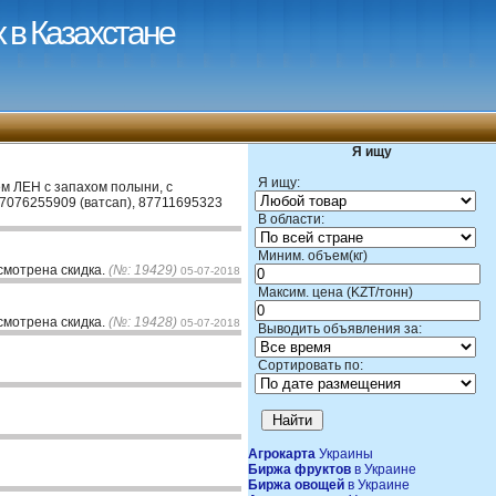
 в Казахстане
Я ищу
Я ищу:
ем ЛЕН с запахом полыни, с
87076255909 (ватсап), 87711695323
В области:
Миним. объем(кг)
смотрена скидка.
(№: 19429)
05-07-2018
Максим. цена (KZT/тонн)
смотрена скидка.
(№: 19428)
05-07-2018
Выводить объявления за:
Сортировать по:
Агрокарта
Украины
Биржа фруктов
в Украине
Биржа овощей
в Украине