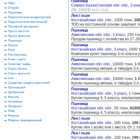
Пшеница
Овес
Северо-Казахстанская обл. обл., 3 кла
Отруби
(№: 19424)
04-07-2018
Перловка
Лен / льон
Подсолнечник кондитерский
Костанайская обл. обл.,
1000 тонн,
10
Подсолнечник масличный
ТОО на постоянной основе закупает л
Посевной материал
Пшеница
Просо желтое
Акмолинская обл. обл., 3 класс,
250 то
Просо красное
Продам пшеницу с хозяйства кл.27-28
Пшеница
Пшеница
Пшоно
Костанайская обл. обл., 3 класс,
1000 
Рапс
Компания купит пшеницу 3-го класса 
Расторопша
Рожь / жито
Пшеница
Акмолинская обл. обл.,
10000 тонн,
1
K
Семечка тыквы
Куплю пшеницу мягкую, и твёрдую 3,4,
Сорго белое
Сорго красное
Пшеница
Соя
Акмолинская обл. обл.,
10000 тонн,
1
K
Средства защиты растений
Куплю пшеницу мягкую, и твёрдую 3,4,
Тритикалей
Пшеница
Удобрения
Костанайская обл. обл., 5 класс,
1 тон
Фасоль
Куплю пшеницу 4, 5 класса, некласную
Чечевица
Пшеница
Эспарцет
Костанайская обл. обл.,
50 тонн,
4100
Ячка
Куплю пшеницу 4, 5 класса, некласную
Ячмень
Лен / льон
Ячмень пивоваренный
Костанайская обл. обл.,
100 тонн,
100
Куплю лён с колёс или с места. От 1
Лен / льон
Костанайская обл. обл.,
100 тонн,
100