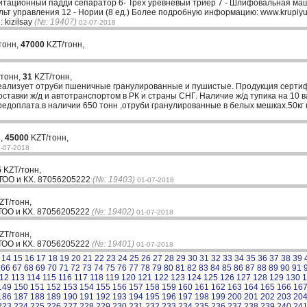
итационный падди сепаратор 6- Трех уревневый триер 7 - Шлифовальная маш
льт управления 12 - Нории (8 ед.) Более подробную информацию: www.krupiyu
 kizilsay
(№: 19407)
02-07-2018
тонн,
47000
KZT/тонн,
 тонн,
31
KZT/тонн,
еализует отруби пшеничные гранулированные и пушистые. Продукция сертиф
оставки ж/д и автотранспортом в РК и страны СНГ. Наличие ж/д тупика на 10 ва
редоплата.в наличии 650 тонн ,отруби гранулированные в белых мешках.50кг к
н,
45000
KZT/тонн,
-07-2018
5
KZT/тонн,
 ТОО и КХ. 87056205222
(№: 19403)
01-07-2018
ZT/тонн,
 ТОО и КХ. 87056205222
(№: 19402)
01-07-2018
ZT/тонн,
 ТОО и КХ. 87056205222
(№: 19401)
01-07-2018
14
15
16
17
18
19
20
21
22
23
24
25
26
27
28
29
30
31
32
33
34
35
36
37
38
39
66
67
68
69
70
71
72
73
74
75
76
77
78
79
80
81
82
83
84
85
86
87
88
89
90
91
12
113
114
115
116
117
118
119
120
121
122
123
124
125
126
127
128
129
130
1
149
150
151
152
153
154
155
156
157
158
159
160
161
162
163
164
165
166
16
186
187
188
189
190
191
192
193
194
195
196
197
198
199
200
201
202
203
20
223
224
225
226
227
228
229
230
231
232
233
234
235
236
237
238
239
240
24