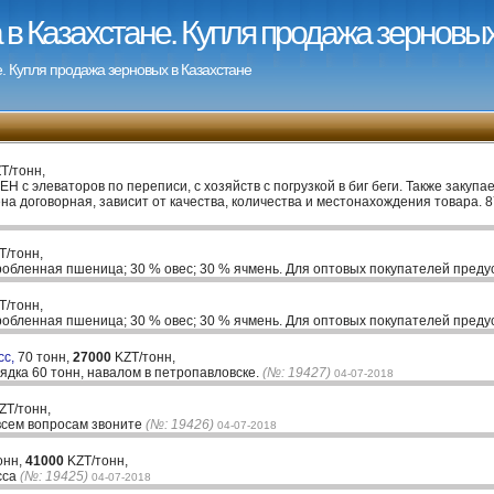
в Казахстане. Купля продажа зерновых
. Купля продажа зерновых в Казахстане
T/тонн,
Н с элеваторов по переписи, с хозяйств с погрузкой в биг беги. Также закупа
а договорная, зависит от качества, количества и местонахождения товара. 
T/тонн,
обленная пшеница; 30 % овес; 30 % ячмень. Для оптовых покупателей преду
T/тонн,
обленная пшеница; 30 % овес; 30 % ячмень. Для оптовых покупателей преду
сс,
70 тонн,
27000
KZT/тонн,
дка 60 тонн, навалом в петропавловске.
(№: 19427)
04-07-2018
ZT/тонн,
всем вопросам звоните
(№: 19426)
04-07-2018
онн,
41000
KZT/тонн,
сса
(№: 19425)
04-07-2018