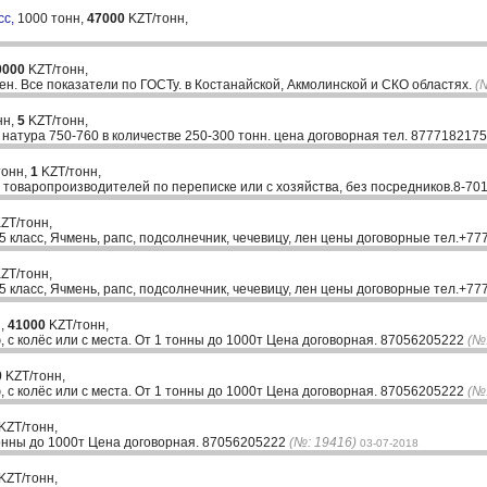
сс,
1000 тонн,
47000
KZT/тонн,
0000
KZT/тонн,
ен. Все показатели по ГОСТу. в Костанайской, Акмолинской и СКО областях.
(
нн,
5
KZT/тонн,
 натура 750-760 в количестве 250-300 тонн. цена договорная тел. 877718217
тонн,
1
KZT/тонн,
у товаропроизводителей по переписке или с хозяйства, без посредников.8-70
ZT/тонн,
5 класс, Ячмень, рапс, подсолнечник, чечевицу, лен цены договорные тел.+7
ZT/тонн,
5 класс, Ячмень, рапс, подсолнечник, чечевицу, лен цены договорные тел.+7
н,
41000
KZT/тонн,
, с колёс или с места. От 1 тонны до 1000т Цена договорная. 87056205222
(№
0
KZT/тонн,
, с колёс или с места. От 1 тонны до 1000т Цена договорная. 87056205222
(№
KZT/тонн,
 тонны до 1000т Цена договорная. 87056205222
(№: 19416)
03-07-2018
KZT/тонн,