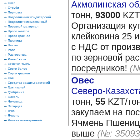
Акмолинская обл
Овес
Отруби
тонн,
93000
KZT/
Перловка
Подсолнечник кондитерский
Подсолнечник масличный
Организация ку
Посевной материал
Просо желтое
клейковина 25 и
Просо красное
Пшеница
с НДС от произ
Пшоно
Рапс
по зерновой рас
Расторопша
Рожь / жито
Семечка тыквы
посредников!
(№
Сорго белое
Сорго красное
Овес
Соя
Средства защиты растений
Тритикалей
Северо-Казахста
Удобрения
Фасоль
тонн,
55
KZT/тон
Чечевица
Эспарцет
закупаем на по
Ячка
Ячмень
Ячмень Пшеницу
Ячмень пивоваренный
выше
(№: 35093