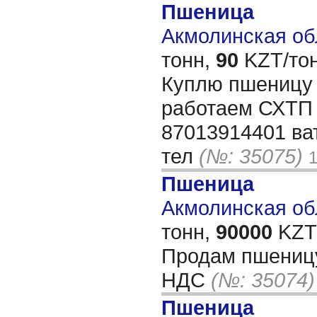
Пшеница
Акмолинская обл
тонн,
90
KZT/тон
Куплю пшеницу
работаем СХТП 
87013914401 ва
тел
(№: 35075)
1
Пшеница
Акмолинская обл
тонн,
90000
KZT/
Продам пшениц
НДС
(№: 35074)
Пшеница