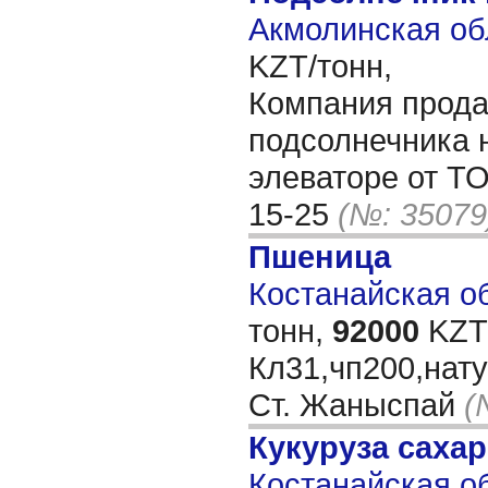
Акмолинская об
KZT/тонн,
Компания прода
подсолнечника 
элеваторе от ТО
15-25
(№: 35079
Пшеница
Костанайская об
тонн,
92000
KZT/
Кл31,чп200,нату
Ст. Жаныспай
(
Кукуруза саха
Костанайская об