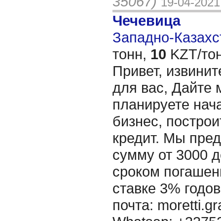
35067)
19-04-2021
Чечевица
Западно-Казахст
тонн,
10
KZT/тон
Привет, извинит
для вас, Дайте 
планируете нача
бизнес, построи
кредит. Мы пре
сумму от 3000 д
сроком погашени
ставке 3% годов
почта: moretti.g