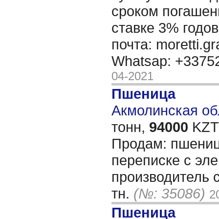
сроком погашени
ставке 3% годов
почта: moretti.g
Whatsap: +337
04-2021
Пшеница
Акмолинская обл
тонн,
94000
KZT/
Продам: пшениц
переписке с эле
производитель с
тн.
(№: 35086)
2
Пшеница