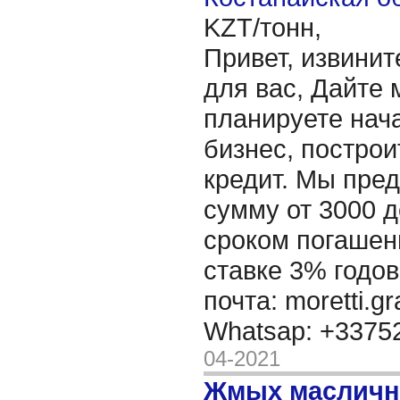
KZT/тонн,
Привет, извинит
для вас, Дайте 
планируете нача
бизнес, построи
кредит. Мы пре
сумму от 3000 д
сроком погашени
ставке 3% годов
почта: moretti.g
Whatsap: +337
04-2021
Жмых масличн