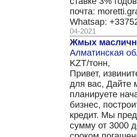
ставке 3% годов
почта: moretti.g
Whatsap: +337
04-2021
Жмых масличн
Алматинская об
KZT/тонн,
Привет, извинит
для вас, Дайте 
планируете нача
бизнес, построи
кредит. Мы пре
сумму от 3000 д
сроком погашени