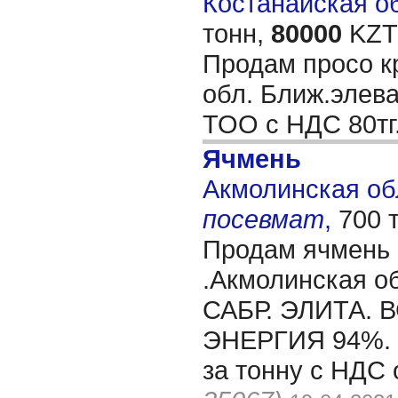
Костанайская об
тонн,
80000
KZT/
Продам просо к
обл. Ближ.элева
ТОО с НДС 80тг
Ячмень
Акмолинская обл
посевмат
,
700 
Продам ячмень
.Акмолинская об
САБР. ЭЛИТА. 
ЭНЕРГИЯ 94%. 
за тонну с НДС