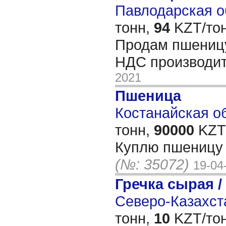
Павлодарская об
тонн,
94
KZT/тон
Продам пшеницу 
НДС производи
2021
Пшеница
Костанайская об
тонн,
90000
KZT/
Куплю пшеницу 
(№: 35072)
19-04
Гречка сырая /
Северо-Казахста
тонн,
10
KZT/тон