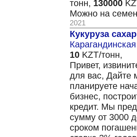
тонн,
130000
KZT
Можно на семе
2021
Кукуруза саха
Карагандинская 
10
KZT/тонн,
Привет, извинит
для вас, Дайте 
планируете нача
бизнес, построи
кредит. Мы пре
сумму от 3000 д
сроком погашени