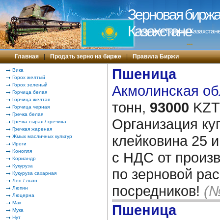
Зерновая биржа 
Казахстане
Зерновая биржа в Казахстане
---
Главная
|
Продать зерно на бирже
|
Правила Биржи
Пшеница
Вика
Горох желтый
Горох зеленый
Акмолинская обл
Горчица белая
Горчица желтая
тонн,
93000
KZT/
Горчица черная
Гречка белая
Организация ку
Гречка сырая / гречиха
Гречкая жареная
клейковина 25 и
Жмых масличных культур
Иреги
Конопля
с НДС от произ
Кориандр
Кукуруза
по зерновой рас
Кукуруза сахарная
Лен / льон
посредников!
(№
Люпин
Люцерна
Мак
Пшеница
Мука
Нут