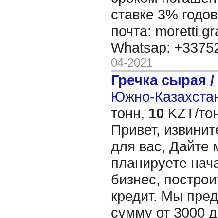
ставке 3% годов
почта: moretti.g
Whatsap: +337
04-2021
Гречка сырая /
Южно-Казахстан
тонн,
10
KZT/тон
Привет, извинит
для вас, Дайте 
планируете нача
бизнес, построи
кредит. Мы пре
сумму от 3000 д