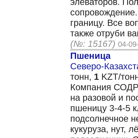
элеваторов. По
сопровождение.
границу. Все во
также отруби в
(№: 15167)
04-09
Пшеница
Северо-Казахста
тонн,
1
KZT/тонн
Компания СОДР
на разовой и по
пшеницу 3-4-5 к
подсолнечное не
кукуруза, нут, л