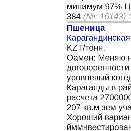
минимум 97% Ц
384
(№: 15143)
Пшеница
Карагандинская 
KZT/тонн,
Оамен: Меняю н
договоренности 
уровневый котед
Караганды в ра
расчета 270000
207 кв.м зем уча
Хороший вариан
йммнвестирован