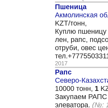
Пшеница
Акмолинская об
KZT/тонн,
Куплю пшеницу 3
лен, рапс, подс
отруби, овес ц
тел.+777550331
2017
Рапс
Северо-Казахста
10000 тонн,
1
KZ
Закупаем РАПС 
элеватора.
(№: 