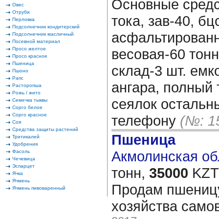
Основные средст
Овес
Отруби
тока, зав-40, бц
Перловка
Подсолнечник кондитерский
асфальтирован
Подсолнечник масличный
Посевной материал
Просо желтое
весовая-60 тонн,
Просо красное
Пшеница
склад-3 шт. емк
Пшоно
Рапс
ангара, полный 
Расторопша
Рожь / жито
сеялок остальн
Семечка тыквы
Сорго белое
Сорго красное
телефону
(№: 1
Соя
Средства защиты растений
Пшеница
Тритикалей
Удобрения
Акмолинская обл
Фасоль
Чечевица
Эспарцет
тонн,
35000
KZT/
Ячка
Ячмень
Продам пшеницу
Ячмень пивоваренный
хозяйства само