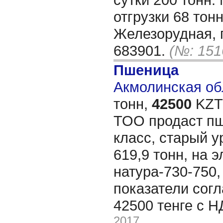
отгрузки 68 тонн
Железорудная, г
683901.
(№: 151
Пшеница
Акмолинская обл
тонн,
42500
KZT/
ТОО продаст пш
класс, старый у
619,9 тонн, на э
натура-730-750,
показатели сог
42500 тенге с 
2017