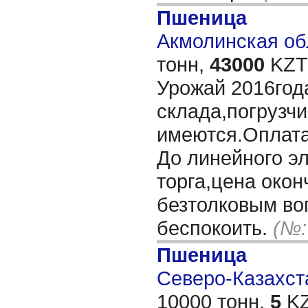
Пшеница
Акмолинская обл
тонн,
43000
KZT/
Урожай 2016год
склада,погрузчи
имеются.Оплата 
До линейного эл
торга,цена окон
безтолковым во
беспокоить.
(№:
Пшеница
Северо-Казахста
10000 тонн,
5
KZ