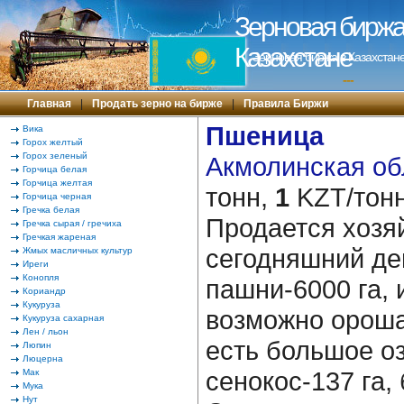
Зерновая биржа 
Казахстане
Зерновая биржа в Казахстане
---
Главная
|
Продать зерно на бирже
|
Правила Биржи
Пшеница
Вика
Горох желтый
Горох зеленый
Акмолинская обл
Горчица белая
Горчица желтая
тонн,
1
KZT/тонн
Горчица черная
Гречка белая
Продается хозя
Гречка сырая / гречиха
Гречкая жареная
сегодняшний де
Жмых масличных культур
Иреги
Конопля
пашни-6000 га, и
Кориандр
Кукуруза
возможно орошат
Кукуруза сахарная
Лен / льон
есть большое оз
Люпин
Люцерна
сенокос-137 га,
Мак
Мука
Нут