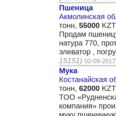
Пшеница
Акмолинская обл
тонн,
55000
KZT/
Продам пшеницу
натура 770, про
элеватор , погр
15151)
02-09-2017
Мука
Костанайская об
тонн,
62000
KZT/
ТОО «Рудненск
компания» прои
муку пшеничную