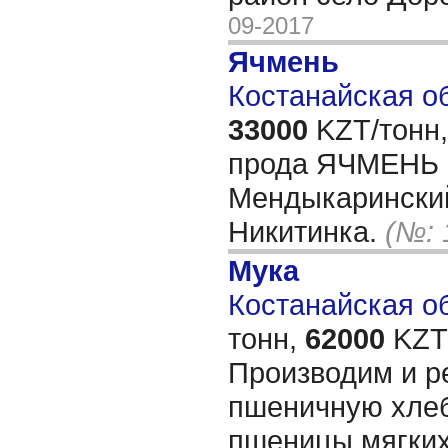
09-2017
Ячмень
Костанайская об
33000
KZT/тонн,
прода ЯЧМЕНЬ 
Мендыкаринский
Никитинка.
(№: 
Мука
Костанайская об
тонн,
62000
KZT/
Производим и р
пшеничную хле
пшеницы мягких