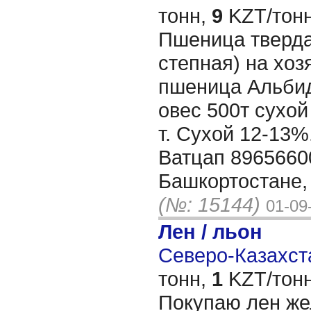
тонн,
9
KZT/тонн
Пшеница тверда
степная) на хоз
пшеница Альбид
овес 500т сухой
т. Сухой 12-13%
Ватцап 8965660
Башкортостане,
(№: 15144)
01-09
Лен / льон
Северо-Казахста
тонн,
1
KZT/тонн
Покупаю лен же