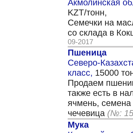
Акмолинская об
KZT/тонн,
Семечки на мас
со склада в Кок
09-2017
Пшеница
Северо-Казахста
класс,
15000 то
Продаем пшениц
также есть в нал
ячмень, семена 
чечевица
(№: 1
Мука