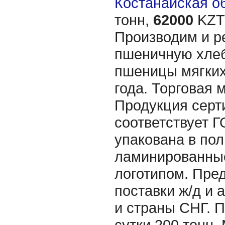
Костанайская об
тонн,
62000
KZT/
Производим и р
пшеничную хле
пшеницы мягких
года. Торговая 
Продукция серт
соответствует Г
упакована в по
ламинированные
логотипом. Пре
поставки ж/д и 
и страны СНГ. 
сутки 200 тонн