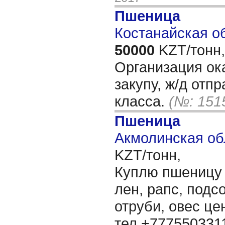
Пшеница
Костанайская об
50000
KZT/тонн,
Организация ока
закупу, ж/д отпр
класса.
(№: 151
Пшеница
Акмолинская об
KZT/тонн,
Куплю пшеницу 3
лен, рапс, подс
отруби, овес ц
тел.+777550331