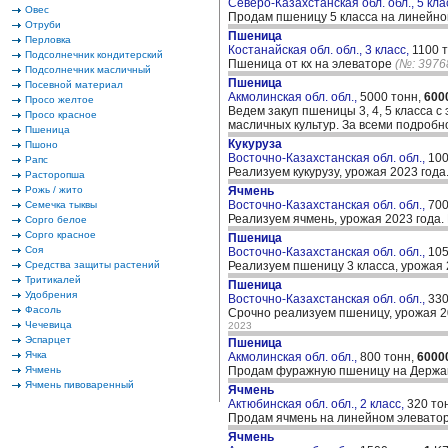
Северо-Казахстанская обл. обл., 5 кла
Овес
Продам пшеницу 5 класса на линейно
Отруби
Пшеница
Перловка
Костанайская обл. обл., 3 класс,
1100 
Подсолнечник кондитерский
Пшеница от кх на элеваторе
(№: 3976
Подсолнечник масличный
Пшеница
Посевной материал
Акмолинская обл. обл.,
5000 тонн,
600
Просо желтое
Ведем закуп пшеницы 3, 4, 5 класса с
Просо красное
масличных культур. За всеми подробн
Пшеница
Кукуруза
Пшоно
Восточно-Казахстанская обл. обл.,
100
Рапс
Реализуем кукурузу, урожая 2023 год
Расторопша
Рожь / жито
Ячмень
Восточно-Казахстанская обл. обл.,
700
Семечка тыквы
Реализуем ячмень, урожая 2023 года
Сорго белое
Сорго красное
Пшеница
Соя
Восточно-Казахстанская обл. обл.,
105
Средства защиты растений
Реализуем пшеницу 3 класса, урожая
Тритикалей
Пшеница
Удобрения
Восточно-Казахстанская обл. обл.,
330
Фасоль
Срочно реализуем пшеницу, урожая 2
Чечевица
2023
Эспарцет
Пшеница
Ячка
Акмолинская обл. обл.,
800 тонн,
6000
Ячмень
Продам фуражную пшеницу на Держави
Ячмень пивоваренный
Ячмень
Актюбинская обл. обл., 2 класс,
320 то
Продам ячмень на линейном элеватор
Ячмень