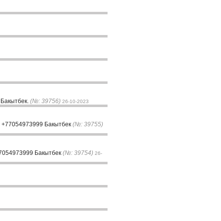
 Бакытбек.
(№: 39756)
26-10-2023
у +77054973999 Бакытбек
(№: 39755)
77054973999 Бакытбек
(№: 39754)
26-