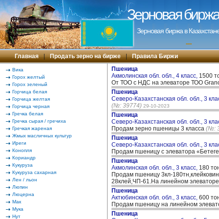
Зерновая биржа 
Зерновая биржа в Казахстане
---
Главная
|
Продать зерно на бирже
|
Правила Биржи
Пшеница
Вика
Акмолинская обл. обл., 4 класс,
1500 т
Горох желтый
От ТОО с НДС на элеваторе ТОО Gran
Горох зеленый
Пшеница
Горчица белая
Северо-Казахстанская обл. обл., 3 кла
Горчица желтая
(№: 39774)
29-10-2023
Горчица черная
Гречка белая
Пшеница
Гречка сырая / гречиха
Северо-Казахстанская обл. обл., 3 кла
Продам зерно пшеницы 3 класса
(№: 
Гречкая жареная
Жмых масличных культур
Пшеница
Иреги
Северо-Казахстанская обл. обл., 3 кла
Конопля
Продам пшеницу с элеватора «Бетег
Кориандр
Пшеница
Кукуруза
Акмолинская обл. обл., 3 класс,
180 то
Кукуруза сахарная
Продам пшеницу 3кл-180тн,клейковина
Лен / льон
28клей,ЧП-61.На линейном элеваторе
Люпин
Пшеница
Люцерна
Актюбинская обл. обл., 3 класс,
600 то
Мак
Продам пшеницу на линейном элевато
Мука
Пшеница
Нут