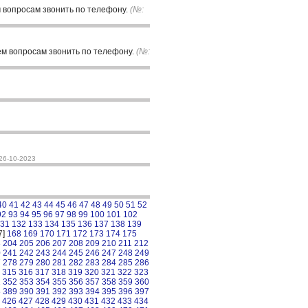
 вопросам звонить по телефону.
(№:
ем вопросам звонить по телефону.
(№:
26-10-2023
40
41
42
43
44
45
46
47
48
49
50
51
52
92
93
94
95
96
97
98
99
100
101
102
31
132
133
134
135
136
137
138
139
7]
168
169
170
171
172
173
174
175
3
204
205
206
207
208
209
210
211
212
0
241
242
243
244
245
246
247
248
249
7
278
279
280
281
282
283
284
285
286
315
316
317
318
319
320
321
322
323
1
352
353
354
355
356
357
358
359
360
8
389
390
391
392
393
394
395
396
397
426
427
428
429
430
431
432
433
434