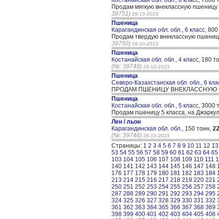
Костанайская обл. обл., 6 класс,
7000 
Продам мягкую внеклассную пшеницу 
39751)
26-10-2023
Пшеница
Карагандинская обл. обл., 6 класс,
800
Продам твердую внеклассную пшеницу
39750)
26-10-2023
Пшеница
Костанайская обл. обл., 4 класс,
180 т
(№: 39749)
26-10-2023
Пшеница
Северо-Казахстанская обл. обл., 6 кла
ПРОДАМ ПШЕНИЦУ ВНЕКЛАССНУЮ С 
Пшеница
Костанайская обл. обл., 5 класс,
3000 
Продам пшеницу 5 класса, на Джаркул
Лен / льон
Карагандинская обл. обл.,
150 тонн,
2
(№: 39746)
26-10-2023
Страницы:
1
2
3
4
5
6
7
8
9
10
11
12
13
53
54
55
56
57
58
59
60
61
62
63
64
65
103
104
105
106
107
108
109
110
111
1
140
141
142
143
144
145
146
147
148
176
177
178
179
180
181
182
183
184
213
214
215
216
217
218
219
220
221
250
251
252
253
254
255
256
257
258
287
288
289
290
291
292
293
294
295
324
325
326
327
328
329
330
331
332
361
362
363
364
365
366
367
368
369
398
399
400
401
402
403
404
405
406