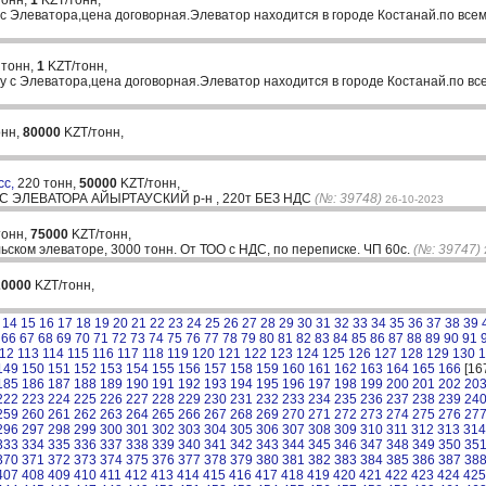
тонн,
1
KZT/тонн,
с Элеватора,цена договорная.Элеватор находится в городе Костанай.по всем
 тонн,
1
KZT/тонн,
 с Элеватора,цена договорная.Элеватор находится в городе Костанай.по вс
онн,
80000
KZT/тонн,
сс,
220 тонн,
50000
KZT/тонн,
ЭЛЕВАТОРА АЙЫРТАУСКИЙ р-н , 220т БЕЗ НДС
(№: 39748)
26-10-2023
тонн,
75000
KZT/тонн,
ьском элеваторе, 3000 тонн. От ТОО с НДС, по переписке. ЧП 60с.
(№: 39747)
20000
KZT/тонн,
14
15
16
17
18
19
20
21
22
23
24
25
26
27
28
29
30
31
32
33
34
35
36
37
38
39
66
67
68
69
70
71
72
73
74
75
76
77
78
79
80
81
82
83
84
85
86
87
88
89
90
91
12
113
114
115
116
117
118
119
120
121
122
123
124
125
126
127
128
129
130
1
149
150
151
152
153
154
155
156
157
158
159
160
161
162
163
164
165
166
[16
185
186
187
188
189
190
191
192
193
194
195
196
197
198
199
200
201
202
20
222
223
224
225
226
227
228
229
230
231
232
233
234
235
236
237
238
239
24
259
260
261
262
263
264
265
266
267
268
269
270
271
272
273
274
275
276
27
296
297
298
299
300
301
302
303
304
305
306
307
308
309
310
311
312
313
314
333
334
335
336
337
338
339
340
341
342
343
344
345
346
347
348
349
350
35
370
371
372
373
374
375
376
377
378
379
380
381
382
383
384
385
386
387
38
407
408
409
410
411
412
413
414
415
416
417
418
419
420
421
422
423
424
425