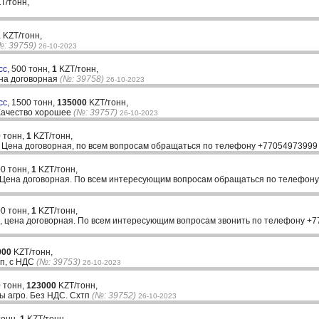
T/тонн,
1
KZT/тонн,
№: 39759)
26-10-2023
сс,
500 тонн,
1
KZT/тонн,
ена договорная
(№: 39758)
26-10-2023
сс,
1500 тонн,
135000
KZT/тонн,
 Качество хорошее
(№: 39757)
26-10-2023
 тонн,
1
KZT/тонн,
. Цена договорная, по всем вопросам обращаться по телефону +77054973999
0 тонн,
1
KZT/тонн,
. Цена договорная. По всем интересующим вопросам обращаться по телефон
0 тонн,
1
KZT/тонн,
, цена договорная. По всем интересующим вопросам звонить по телефону +
000
KZT/тонн,
тп, с НДС
(№: 39753)
26-10-2023
 тонн,
123000
KZT/тонн,
ы агро. Без НДС. Схтп
(№: 39752)
26-10-2023