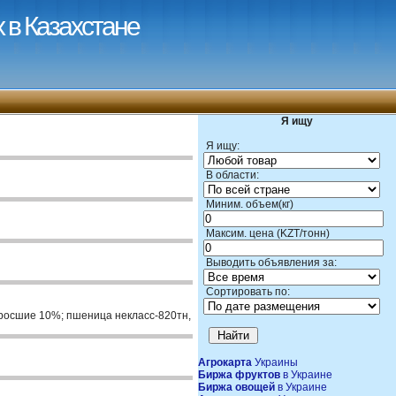
 в Казахстане
Я ищу
Я ищу:
В области:
Миним. объем(кг)
Максим. цена (KZT/тонн)
Выводить объявления за:
Сортировать по:
оросшие 10%; пшеница некласс-820тн,
Агрокарта
Украины
Биржа фруктов
в Украине
Биржа овощей
в Украине