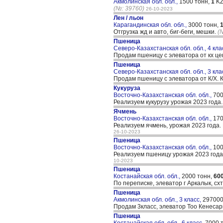
Акмолинская обл. обл.,
1500 тонн,
1
KZ
(№: 39760)
26-10-2023
Лен / льон
Карагандинская обл. обл.,
3000 тонн,
Отгрузка жд и авто, биг-беги, мешки.
(
Пшеница
Северо-Казахстанская обл. обл., 4 кла
Продам пшеницу с элеватора от кх ц
Пшеница
Северо-Казахстанская обл. обл., 3 кла
Продам пшеницу с элеватора от К/Х.
Кукуруза
Восточно-Казахстанская обл. обл.,
700
Реализуем кукурузу урожая 2023 года
Ячмень
Восточно-Казахстанская обл. обл.,
170
Реализуем ячмень, урожая 2023 года
26-10-2023
Пшеница
Восточно-Казахстанская обл. обл.,
100
Реализуем пшеницу урожая 2023 года
10-2023
Пшеница
Костанайская обл. обл.,
2000 тонн,
60
По переписке, элеватор г Аркалык, сх
Пшеница
Акмолинская обл. обл., 3 класс,
297000
Продам 3класс, элеватор Тоо Кенесар
Пшеница