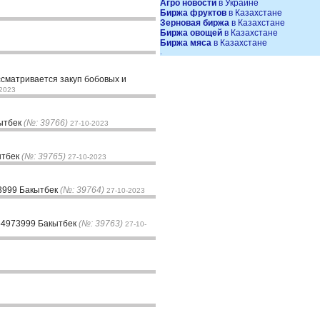
Агро новости
в Украине
Биржа фруктов
в Казахстане
Зерновая биржа
в Казахстане
Биржа овощей
в Казахстане
Биржа мяса
в Казахстане
.
ассматривается закуп бобовых и
-2023
кытбек
(№: 39766)
27-10-2023
ытбек
(№: 39765)
27-10-2023
73999 Бакытбек
(№: 39764)
27-10-2023
054973999 Бакытбек
(№: 39763)
27-10-