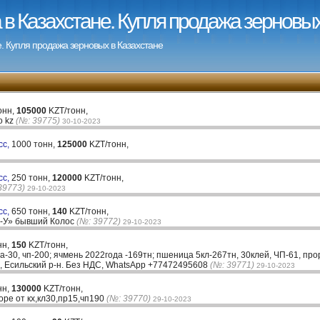
в Казахстане. Купля продажа зерновых
. Купля продажа зерновых в Казахстане
онн,
105000
KZT/тонн,
o kz
(№: 39775)
30-10-2023
сс,
1000 тонн,
125000
KZT/тонн,
сс,
250 тонн,
120000
KZT/тонн,
39773)
29-10-2023
сс,
650 тонн,
140
KZT/тонн,
е-У» бывший Колос
(№: 39772)
29-10-2023
нн,
150
KZT/тонн,
-30, чп-200; ячмень 2022года -169тн; пшеница 5кл-267тн, 30клей, ЧП-61, пр
, Есильский р-н. Без НДС, WhatsApp +77472495608
(№: 39771)
29-10-2023
нн,
130000
KZT/тонн,
ре от кх,кл30,пр15,чп190
(№: 39770)
29-10-2023