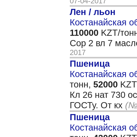
07-04-2017
Лен / льон
Костанайская об
110000
KZT/тонн
Сор 2 вл 7 мас
2017
Пшеница
Костанайская об
тонн,
52000
KZT/
Кл 26 нат 730 о
ГОСТу. От кх
(№
Пшеница
Костанайская об