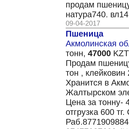
продам пшеницу
натура740. вл14
09-04-2017
Пшеница
Акмолинская обл
тонн,
47000
KZT/
Продам пшеницу
тон , клейковин 
Хранится в Акм
Жалтырском эле
Цена за тонну- 
отгрузка 600 тг
Раб.8771909884