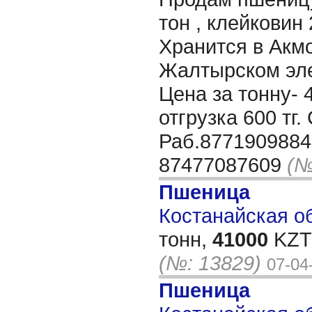
тон , клейковин 
Хранится в Акм
Жалтырском эле
Цена за тонну- 
отгрузка 600 тг
Раб.8771909884
87477087609
(№
Пшеница
Костанайская об
тонн,
41000
KZT/
(№: 13829)
07-04
Пшеница