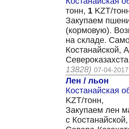
Костанайская об
тонн,
1
KZT/тонн
Закупаем пшен
(кормовую). Во
на складе. Сам
Костанайской, 
Североказахста
13828)
07-04-2017
Лен / льон
Костанайская об
KZT/тонн,
Закупаем лен м
с Костанайской,