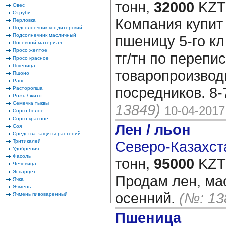
тонн,
32000
KZT/
Овес
Отруби
Компания купит
Перловка
Подсолнечник кондитерский
Подсолнечник масличный
пшеницу 5-го к
Посевной материал
Просо желтое
тг/тн по перепис
Просо красное
Пшеница
товаропроизвод
Пшоно
Рапс
посредников. 8
Расторопша
Рожь / жито
Семечка тыквы
13849)
10-04-2017
Сорго белое
Сорго красное
Лен / льон
Соя
Средства защиты растений
Тритикалей
Северо-Казахста
Удобрения
Фасоль
тонн,
95000
KZT/
Чечевица
Эспарцет
Продам лен, ма
Ячка
Ячмень
осенний.
(№: 13
Ячмень пивоваренный
Пшеница