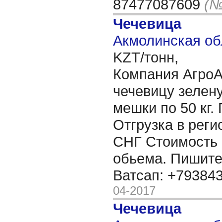
87477087609
(№
Чечевица
Акмолинская об
KZT/тонн,
Компания АгроА
чечевицу зелену
мешки по 50 кг.
Отгрузка в реги
СНГ Стоимость 
обьема. Пишите:
Ватсап: +79384
04-2017
Чечевица