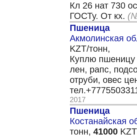
Кл 26 нат 730 о
ГОСТу. От кх.
(№
Пшеница
Акмолинская об
KZT/тонн,
Куплю пшеницу 3
лен, рапс, подс
отруби, овес ц
тел.+777550331
2017
Пшеница
Костанайская об
тонн,
41000
KZT/