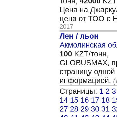
тонн,
42000
KZT/
Цена на Джарку
цена от ТОО с 
2017
Лен / льон
Акмолинская об
100
KZT/тонн,
GLOBUSMAX, пр
страницу одной 
информацией.
(
Страницы:
1
2
3
14
15
16
17
18
1
27
28
29
30
31
3