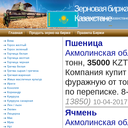
Зерновая биржа 
Казахстане
Зерновая биржа в Казахстане
---
Главная
|
Продать зерно на бирже
|
Правила Биржи
Пшеница
Вика
Горох желтый
Горох зеленый
Акмолинская обл
Горчица белая
Горчица желтая
тонн,
35000
KZT/
Горчица черная
Гречка белая
Компания купит 
Гречка сырая / гречиха
Гречкая жареная
фуражную от то
Жмых масличных культур
Иреги
Конопля
по переписке. 8
Кориандр
Кукуруза
13850)
10-04-2017
Кукуруза сахарная
Лен / льон
Люпин
Ячмень
Люцерна
Мак
Акмолинская обл
Мука
Нут