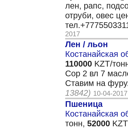
лен, рапс, подс
отруби, овес ц
тел.+777550331
2017
Лен / льон
Костанайская об
110000
KZT/тонн
Сор 2 вл 7 масло
Ставим на фуру.
13842)
10-04-2017
Пшеница
Костанайская об
тонн,
52000
KZT/