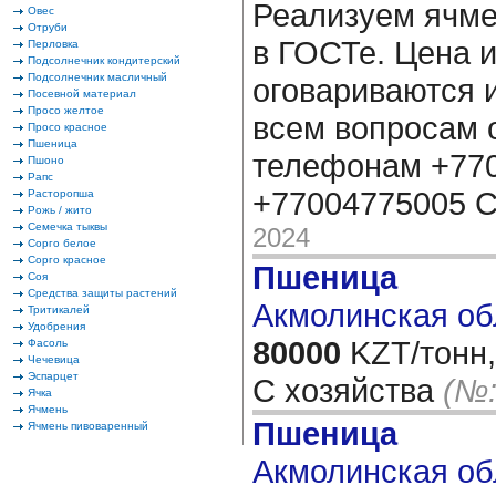
Реализуем ячмен
Овес
Отруби
в ГОСТе. Цена 
Перловка
Подсолнечник кондитерский
Подсолнечник масличный
оговариваются 
Посевной материал
Просо желтое
всем вопросам 
Просо красное
Пшеница
телефонам +770
Пшоно
Рапс
+77004775005 
Расторопша
Рожь / жито
Семечка тыквы
2024
Сорго белое
Сорго красное
Пшеница
Соя
Средства защиты растений
Акмолинская об
Тритикалей
Удобрения
80000
KZT/тонн,
Фасоль
Чечевица
Эспарцет
С хозяйства
(№:
Ячка
Ячмень
Пшеница
Ячмень пивоваренный
Акмолинская об