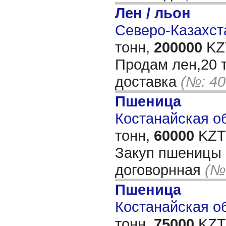
Лен / льон
Северо-Казахста
тонн,
200000
KZT
Продам лен,20 
доставка
(№: 40
Пшеница
Костанайская об
тонн,
60000
KZT/
Закуп пшеницы 
договорнная
(№
Пшеница
Костанайская об
тонн,
75000
KZT/