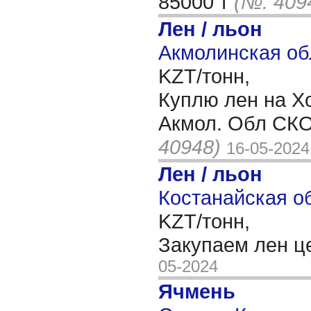
85000 т
(№: 409
Лен / льон
Акмолинская об
KZT/тонн,
Куплю лен на Х
Акмол. Обл СК
40948)
16-05-2024
Лен / льон
Костанайская об
KZT/тонн,
Закупаем лен ц
05-2024
Ячмень