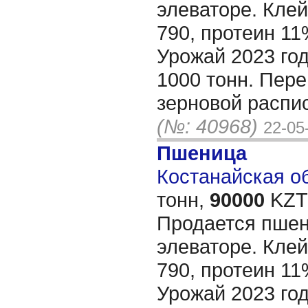
элеваторе. Кле
790, протеин 11
Урожай 2023 го
1000 тонн. Пере
зерновой распис
(№: 40968)
22-05
Пшеница
Костанайская об
тонн,
90000
KZT/
Продается пшен
элеваторе. Кле
790, протеин 11
Урожай 2023 го