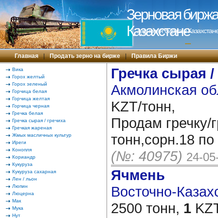
Зерновая биржа 
Казахстане
Зерновая биржа в Казахстане
---
Главная
|
Продать зерно на бирже
|
Правила Биржи
Гречка сырая /
Вика
Горох желтый
Горох зеленый
Акмолинская об
Горчица белая
Горчица желтая
KZT/тонн,
Горчица черная
Гречка белая
Продам гречку/г
Гречка сырая / гречиха
Гречкая жареная
тонн,сорн.18 по 
Жмых масличных культур
Иреги
Конопля
(№: 40975)
24-05
Кориандр
Кукуруза
Ячмень
Кукуруза сахарная
Лен / льон
Люпин
Восточно-Казахс
Люцерна
Мак
2500 тонн,
1
KZT
Мука
Нут