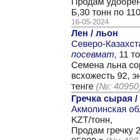
Продам удобре
Б,30 тонн по 11
16-05-2024
Лен / льон
Северо-Казахста
посевмат
,
11 т
Семена льна со
всхожесть 92, э
тенге
(№: 40950
Гречка сырая /
Акмолинская об
KZT/тонн,
Продам гречку 2