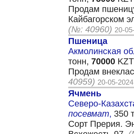
Продам пшеницу
Кайбагорском эл
(№: 40960)
20-05
Пшеница
Акмолинская обл
тонн,
70000
KZT/
Продам внекла
40959)
20-05-2024
Ячмень
Северо-Казахста
посевмат
,
350 
Сорт Прерия. Эн
Всхожесть-97.
(