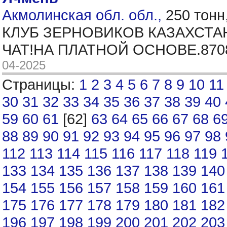
Акмолинская обл. обл.,
250 тонн
КЛУБ ЗЕРНОВИКОВ КАЗАХСТА
ЧАТ!НА ПЛАТНОЙ ОСНОВЕ.870
04-2025
Страницы:
1
2
3
4
5
6
7
8
9
10
11
30
31
32
33
34
35
36
37
38
39
40
59
60
61
[62]
63
64
65
66
67
68
6
88
89
90
91
92
93
94
95
96
97
98
112
113
114
115
116
117
118
119
133
134
135
136
137
138
139
140
154
155
156
157
158
159
160
161
175
176
177
178
179
180
181
182
196
197
198
199
200
201
202
203