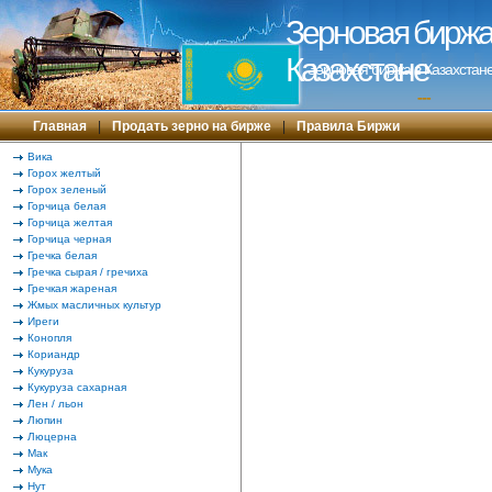
Зерновая биржа 
Казахстане
Зерновая биржа в Казахстане
---
Главная
|
Продать зерно на бирже
|
Правила Биржи
Вика
Горох желтый
Горох зеленый
Горчица белая
Горчица желтая
Горчица черная
Гречка белая
Гречка сырая / гречиха
Гречкая жареная
Жмых масличных культур
Иреги
Конопля
Кориандр
Кукуруза
Кукуруза сахарная
Лен / льон
Люпин
Люцерна
Мак
Мука
Нут