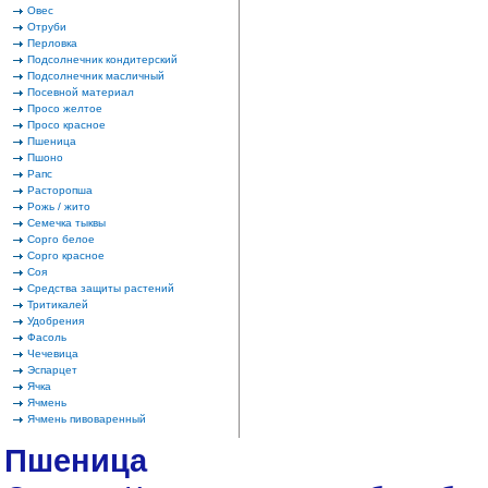
Овес
Отруби
Перловка
Подсолнечник кондитерский
Подсолнечник масличный
Посевной материал
Просо желтое
Просо красное
Пшеница
Пшоно
Рапс
Расторопша
Рожь / жито
Семечка тыквы
Сорго белое
Сорго красное
Соя
Средства защиты растений
Тритикалей
Удобрения
Фасоль
Чечевица
Эспарцет
Ячка
Ячмень
Ячмень пивоваренный
Пшеница