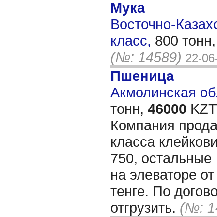
Мука
Восточно-Казахс
класс,
800 тонн
(№: 14589)
22-06
Пшеница
Акмолинская обл
тонн,
46000
KZT/
Компания прода
класса клейкови
750, остальные 
на элеваторе о
тенге. По дого
отгрузить.
(№: 1