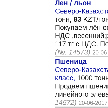
Лен / льон
Северо-Казахста
тонн,
83
KZT/тон
Покупаем лён ос
НДС ,весенний;р
117 тг с НДС. П
(№: 14573)
20-06
Пшеница
Северо-Казахста
класс,
1000 тон
Продаем пшениц
линейного эле
14572)
20-06-2017