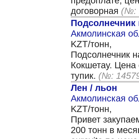
предоплате, цен
договорная
(№:
Подсолнечник
Акмолинская об
KZT/тонн,
Подсолнечник на
Кокшетау. Цена 
тупик.
(№: 1457
Лен / льон
Акмолинская об
KZT/тонн,
Привет закупае
200 тонн в мес