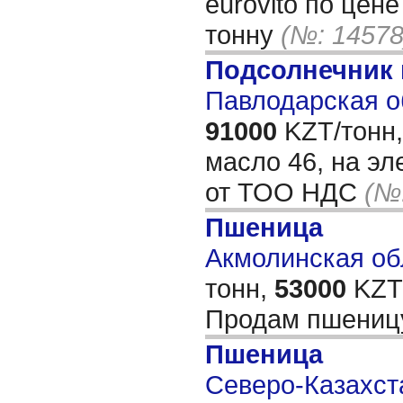
eurovito по цене
тонну
(№: 14578
Подсолнечник
Павлодарская о
91000
KZT/тонн,
масло 46, на эл
от ТОО НДС
(№
Пшеница
Акмолинская обл
тонн,
53000
KZT/
Продам пшениц
Пшеница
Северо-Казахста