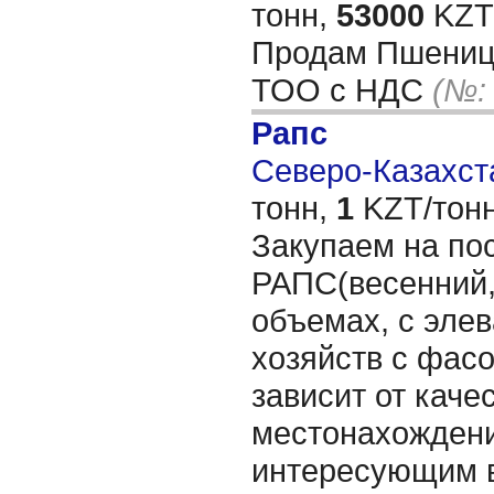
тонн,
53000
KZT/
Продам Пшеницу
ТОО с НДС
(№:
Рапс
Северо-Казахста
тонн,
1
KZT/тонн
Закупаем на по
РАПС(весенний
объемах, с элев
хозяйств с фасо
зависит от каче
местонахождени
интересующим 