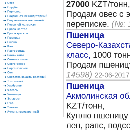
27000
KZT/тонн,
Овес
Отруби
Продам овес с 
Перловка
Подсолнечник кондитерский
Подсолнечник масличный
переписке.
(№: 
Посевной материал
Просо желтое
Пшеница
Просо красное
Пшеница
Северо-Казахста
Пшоно
Рапс
Расторопша
класс,
1000 тон
Рожь / жито
Семечка тыквы
Продам пшеницу
Сорго белое
Сорго красное
14598)
Соя
22-06-2017
Средства защиты растений
Тритикалей
Пшеница
Удобрения
Фасоль
Акмолинская об
Чечевица
Эспарцет
KZT/тонн,
Ячка
Ячмень
Ячмень пивоваренный
Куплю пшеницу 3
лен, рапс, подс