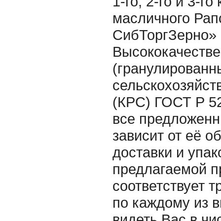
1-го, 2-го и 3-г
масличного Ра
СибТоргЗерно» 
Высококачеств
(гранулированн
сельскохозяйст
(КРС) ГОСТ Р 5
все предложенн
зависит от её о
доставки и упак
предлагаемой п
соответствует 
по каждому из 
видеть Вас в ч