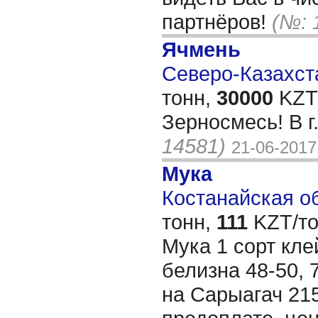
партнёров!
(№: 
Ячмень
Северо-Казахста
тонн,
30000
KZT/
Зерносмесь! В г
14581)
21-06-2017
Мука
Костанайская об
тонн,
111
KZT/то
Мука 1 сорт кле
белизна 48-50, 
на Сарыагач 21