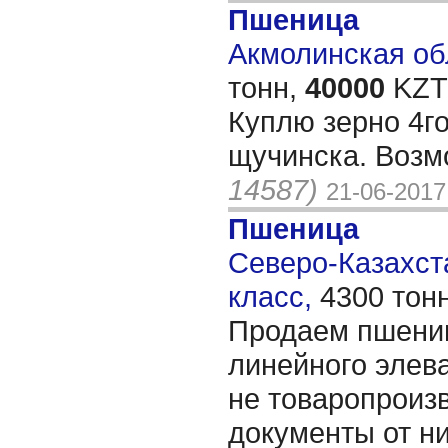
Пшеница
Акмолинская обл
тонн,
40000
KZT/
Куплю зерно 4го
щучинска. Воз
14587)
21-06-2017
Пшеница
Северо-Казахста
класс,
4300 тон
Продаем пшениц
линейного элев
не товаропроизв
документы от н