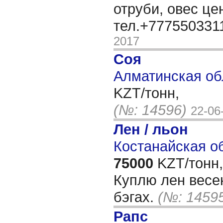
отруби, овес ц
тел.+777550331
2017
Соя
Алматинская об
KZT/тонн,
(№: 14596)
22-06
Лен / льон
Костанайская об
75000
KZT/тонн,
Куплю лен весен
бэгах.
(№: 1459
Рапс