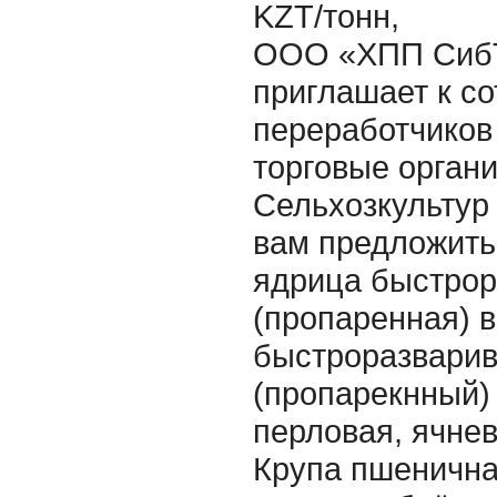
KZT/тонн,
ООО «ХПП Сиб
приглашает к с
переработчиков
торговые органи
Сельхозкультур
вам предложить:
ядрица быстро
(пропаренная) 
быстроразвари
(пропарекнный)
перловая, ячнев
Крупа пшеничн