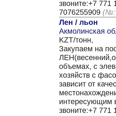
звоните:+7 771 
7076255909
(№:
Лен / льон
Акмолинская об
KZT/тонн,
Закупаем на по
ЛЕН(весенний,о
объемах, с элев
хозяйств с фасо
зависит от каче
местонахождени
интересующим 
звоните:+7 771 