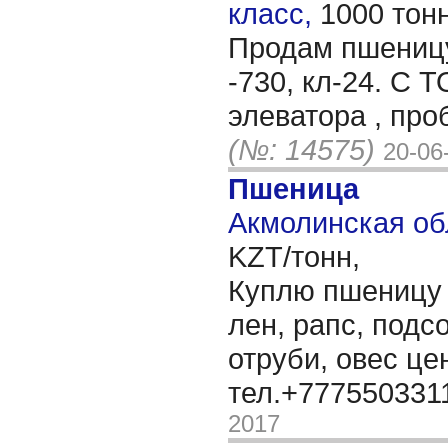
класс,
1000 тон
Продам пшеницу
-730, кл-24. С 
элеватора , проб
(№: 14575)
20-06
Пшеница
Акмолинская об
KZT/тонн,
Куплю пшеницу 3
лен, рапс, подс
отруби, овес ц
тел.+777550331
2017