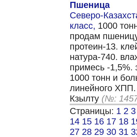
Пшеница
Северо-Казахста
класс,
1000 тон
продам пшеницу
протеин-13. кле
натура-740. вл
примесь -1,5%.
1000 тонн и бол
линейного ХПП.
Кзылту
(№: 145
Страницы:
1
2
3
14
15
16
17
18
1
27
28
29
30
31
3