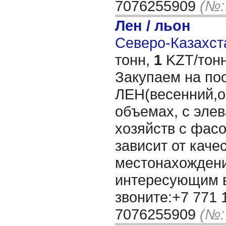
7076255909
(№:
Лен / льон
Северо-Казахста
тонн,
1
KZT/тонн
Закупаем на по
ЛЕН(весенний,о
объемах, с элев
хозяйств с фасо
зависит от каче
местонахождени
интересующим 
звоните:+7 771 
7076255909
(№: