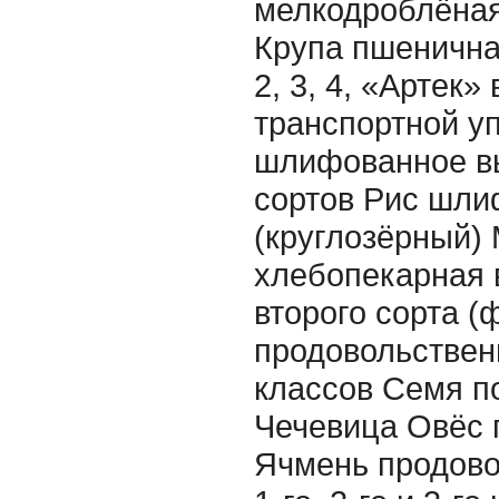
мелкодроблёная
Крупа пшенична
2, 3, 4, «Артек»
транспортной у
шлифованное вы
сортов Рис шл
(круглозёрный)
хлебопекарная 
второго сорта (ф
продовольствен
классов Семя п
Чечевица Овёс 
Ячмень продово