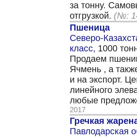
за тонну. Само
отгрузкой.
(№: 1
Пшеница
Северо-Казахста
класс,
1000 тон
Продаем пшениц
Ячмень , а такж
и на экспорт. Ц
линейного элев
любые предло
2017
Гречкая жарен
Павлодарская о