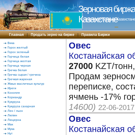
Зерновая биржа 
Казахстане
Зерновая биржа в Казахстане
---
Главная
|
Продать зерно на бирже
|
Правила Биржи
Овес
Вика
Горох желтый
Горох зеленый
Костанайская об
Горчица белая
Горчица желтая
27000
KZT/тонн,
Горчица черная
Гречка белая
Продам зерносм
Гречка сырая / гречиха
Гречкая жареная
переписке, сост
Жмых масличных культур
Иреги
Конопля
ячмень -17% г
Кориандр
Кукуруза
14600)
22-06-2017
Кукуруза сахарная
Лен / льон
Люпин
Овес
Люцерна
Мак
Костанайская об
Мука
Нут